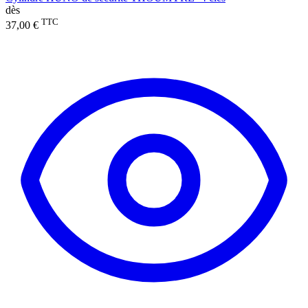
dès
TTC
37,00 €