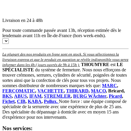
Livraison en 24 à 48h
Pour toute commande passée avant 13h, réception estimée dès le
lendemain avant 11h en Île-de-France (hors week-ends).
La plupart des nos produits en ligne sont en stock. Si vous sélectionnez la
livraison express et que le produit en question se révèle indisponible vous serez
THOUMYRE
est
LE
informer dans les 4h ( jours ouvrés de 9h à 15h )
.
SPÉCIALISTE
du système de fermeture. Nous nous efforçons de
trouver crémones, serrures, cylindres de sécurité, poignées de toutes
sortes ainsi que la confection de clés pour tous vos projets. Nous
sommes distributeur de nombreuses marques tels que:
MARC
,
FERCOMATIC
,
VACHETTE
,
THIRARD
,
MACO
, Bricard,
BKS
,
ABUS
,
IFAM
,
STREMLER
,
BURG WÄchter
,
Picard
,
Fichet
,
CIB
,
KABA
,
Pollux.
Notre force : une équipe composé de
spécialiste de la serrurerie avec une expérience de plus de 25 ans.
Des spécialiste du dépannage à domicile avec en moyen 15 ans
d'expérience pour nos intervenants.
Nos services: