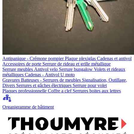
Antipanique - Crémone pompier
Plaque plexiglas
Cadenas et antivol
Accessoires de porte
Serrure de rideau et grille métallique
Serrure meubles
Antivol velo
Serrure bungalow
Volets et rideaux
métalliques
Cadenas - Antivol U moto
Gravures
Batteuses - Serrures de meubles
Signalisation, Outillage,
Divers
Serrures et gâches électriques
Serrure pour volet
Plaques professionnelle
Coffre a clef
Serrures boites aux lettres
Organigramme de bâtiment