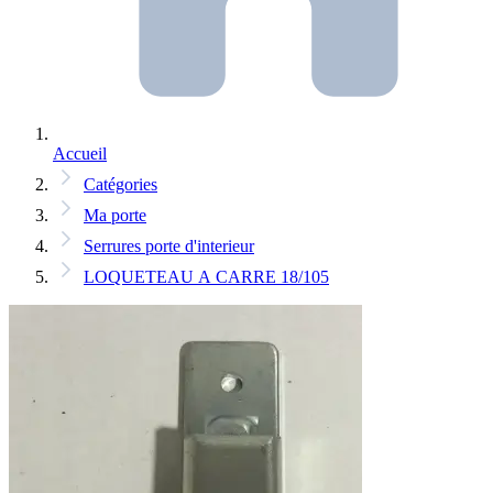
Accueil
Catégories
Ma porte
Serrures porte d'interieur
LOQUETEAU A CARRE 18/105