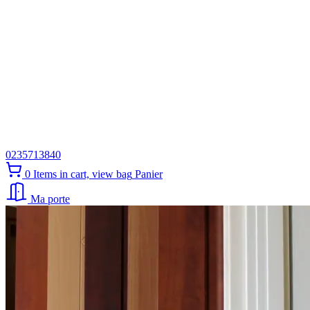
0235713840
0
Items in cart, view bag
Panier
Ma porte