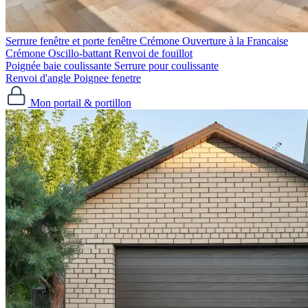
Serrure fenêtre et porte fenêtre
Crémone Ouverture à la Francaise
Crémone Oscillo-battant
Renvoi de fouillot
Poignée baie coulissante
Serrure pour coulissante
Renvoi d'angle
Poignee fenetre
Mon portail & portillon