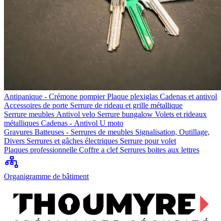
Antipanique - Crémone pompier
Plaque plexiglas
Cadenas et antivol
Accessoires de porte
Serrure de rideau et grille métallique
Serrure meubles
Antivol velo
Serrure bungalow
Volets et rideaux
métalliques
Cadenas - Antivol U moto
Gravures
Batteuses - Serrures de meubles
Signalisation, Outillage,
Divers
Serrures et gâches électriques
Serrure pour volet
Plaques professionnelle
Coffre a clef
Serrures boites aux lettres
Organigramme de bâtiment