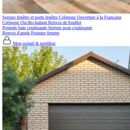
Serrure fenêtre et porte fenêtre
Crémone Ouverture à la Francaise
Crémone Oscillo-battant
Renvoi de fouillot
Poignée baie coulissante
Serrure pour coulissante
Renvoi d'angle
Poignee fenetre
Mon portail & portillon