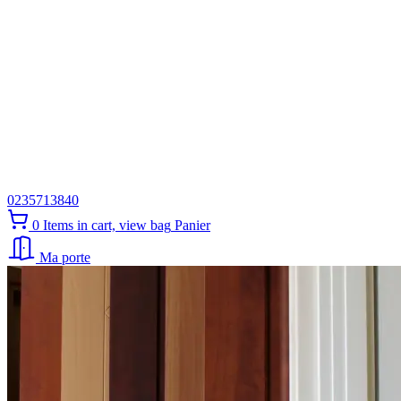
0235713840
0
Items in cart, view bag
Panier
Ma porte