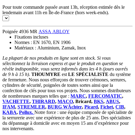
Pour toute commande passée avant 13h, réception estimée dès le
lendemain avant 11h en Île-de-France (hors week-ends).
Poignée 4936 MR
ASSA ABLOY
Fixations incluses
Normes : EN 1670, EN 1906
Matériaux : Aluminium, Zamak, Inox
La plupart de nos produits en ligne sont en stock. Si vous
sélectionnez la livraison express et que le produit en question se
révèle indisponible, vous serez informés dans les 4 h (jours ouvrés
de 9 h à 15 h)
.
THOUMYRE
est
LE SPÉCIALISTE
du système
de fermeture. Nous nous efforçons de trouver crémones, serrures,
cylindres de sécurité, poignées de toutes sortes ainsi que la
confection de clés pour tous vos projets. Nous sommes distributeurs
de nombreuses marques telles que :
MARC
,
FERCOMATIC
,
VACHETTE
,
THIRARD
,
MACO
, Bricard,
BKS
,
ABUS
,
IFAM
,
STREMLER
,
BURG WÄchter
,
Picard
,
Fichet
,
CIB
,
KABA
,
Pollux.
Notre force : une équipe composée de spécialiste de
la serrurerie avec une expérience de plus de 25 ans. Des spécialistes
du dépannage à domicile avec en moyen 15 ans d’expérience pour
nos intervenants.