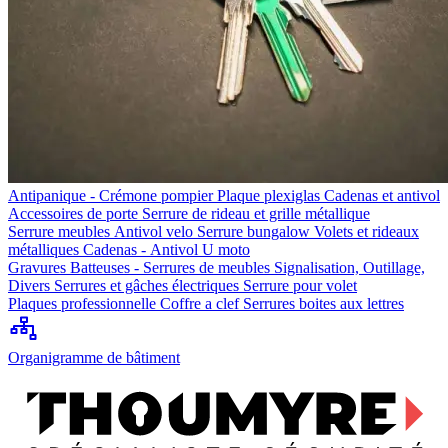
Antipanique - Crémone pompier
Plaque plexiglas
Cadenas et antivol
Accessoires de porte
Serrure de rideau et grille métallique
Serrure meubles
Antivol velo
Serrure bungalow
Volets et rideaux
métalliques
Cadenas - Antivol U moto
Gravures
Batteuses - Serrures de meubles
Signalisation, Outillage,
Divers
Serrures et gâches électriques
Serrure pour volet
Plaques professionnelle
Coffre a clef
Serrures boites aux lettres
Organigramme de bâtiment