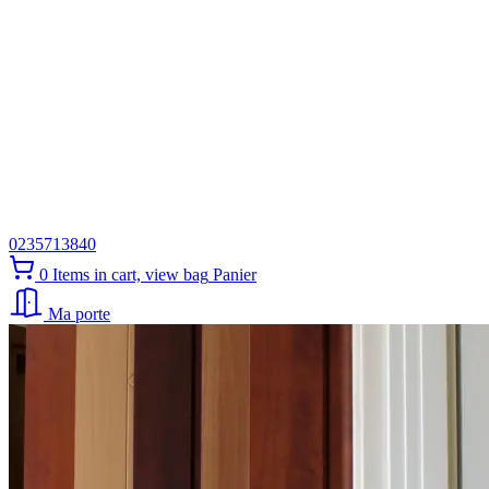
0235713840
0
Items in cart, view bag
Panier
Ma porte