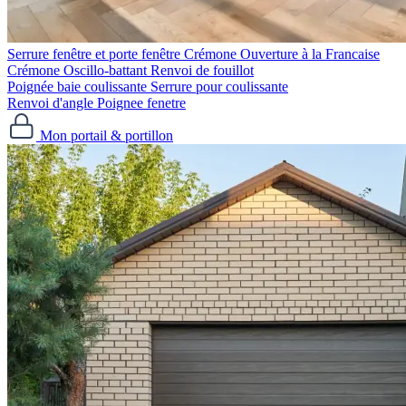
Serrure fenêtre et porte fenêtre
Crémone Ouverture à la Francaise
Crémone Oscillo-battant
Renvoi de fouillot
Poignée baie coulissante
Serrure pour coulissante
Renvoi d'angle
Poignee fenetre
Mon portail & portillon