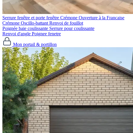
Serrure fenêtre et porte fenêtre
Crémone Ouverture à la Francaise
Crémone Oscillo-battant
Renvoi de fouillot
Poignée baie coulissante
Serrure pour coulissante
Renvoi d'angle
Poignee fenetre
Mon portail & portillon