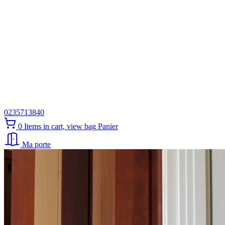
0235713840
0
Items in cart, view bag
Panier
Ma porte