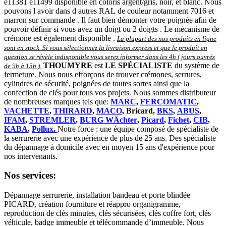
e11381 e11499 disponible en coloris argent/gris, noir, et blanc. Nous
pouvons l avoir dans d autres RAL de couleur notamment 7016 et
marron sur commande . Il faut bien démonter votre poignée afin de
pouvoir définir si vous avez un doigt ou 2 doigts . Le mécanisme de
crémone est également disponible .
La plupart des nos produits en ligne
sont en stock. Si vous sélectionnez la livraison express et que le produit en
question se révèle indisponible vous serez informer dans les 4h ( jours ouvrés
THOUMYRE
est
LE SPÉCIALISTE
du système de
de 9h à 15h )
.
fermeture. Nous nous efforçons de trouver crémones, serrures,
cylindres de sécurité, poignées de toutes sortes ainsi que la
confection de clés pour tous vos projets. Nous sommes distributeur
de nombreuses marques tels que:
MARC
,
FERCOMATIC
,
VACHETTE
,
THIRARD
,
MACO
, Bricard,
BKS
,
ABUS
,
IFAM
,
STREMLER
,
BURG WÄchter
,
Picard
,
Fichet
,
CIB
,
KABA
,
Pollux.
Notre force : une équipe composé de spécialiste de
la serrurerie avec une expérience de plus de 25 ans. Des spécialiste
du dépannage à domicile avec en moyen 15 ans d'expérience pour
nos intervenants.
Nos services:
Dépannage serrurerie, installation bandeau et porte blindée
PICARD, création fourniture et réappro organigramme,
r
eproduction de clés minutes, clés sécurisées, clés coffre fort, clés
véhicule, badge immeuble et télécommande d’immeuble.
Nous