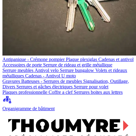
Antipanique - Crémone pompier
Plaque plexiglas
Cadenas et antivol
Accessoires de porte
Serrure de rideau et grille métallique
Serrure meubles
Antivol velo
Serrure bungalow
Volets et rideaux
métalliques
Cadenas - Antivol U moto
Gravures
Batteuses - Serrures de meubles
Signalisation, Outillage,
Divers
Serrures et gâches électriques
Serrure pour volet
Plaques professionnelle
Coffre a clef
Serrures boites aux lettres
Organigramme de bâtiment