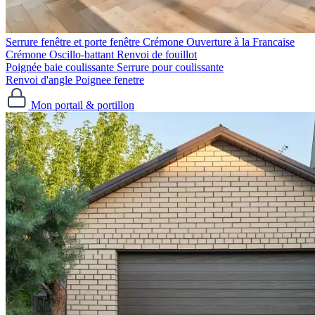
Serrure fenêtre et porte fenêtre
Crémone Ouverture à la Francaise
Crémone Oscillo-battant
Renvoi de fouillot
Poignée baie coulissante
Serrure pour coulissante
Renvoi d'angle
Poignee fenetre
Mon portail & portillon