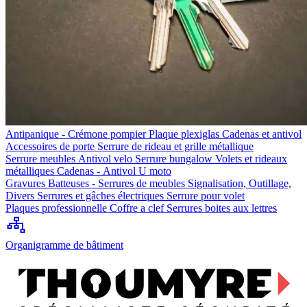
Antipanique - Crémone pompier
Plaque plexiglas
Cadenas et antivol
Accessoires de porte
Serrure de rideau et grille métallique
Serrure meubles
Antivol velo
Serrure bungalow
Volets et rideaux
métalliques
Cadenas - Antivol U moto
Gravures
Batteuses - Serrures de meubles
Signalisation, Outillage,
Divers
Serrures et gâches électriques
Serrure pour volet
Plaques professionnelle
Coffre a clef
Serrures boites aux lettres
Organigramme de bâtiment