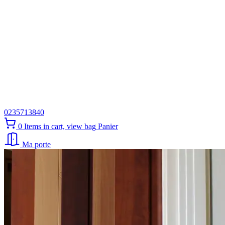
0235713840
0
Items in cart, view bag
Panier
Ma porte