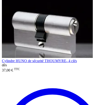
Cylindre HUNO de sécurité THOUMYRE- 4 clés
dès
TTC
37,00 €