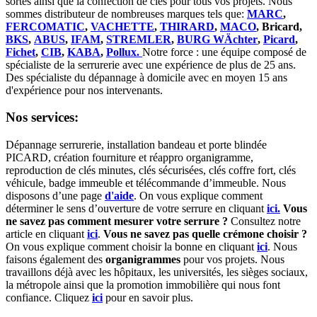
sortes ainsi que la confection de clés pour tous vos projets. Nous
sommes distributeur de nombreuses marques tels que:
MARC
,
FERCOMATIC
,
VACHETTE
,
THIRARD
,
MACO
, Bricard,
BKS
,
ABUS
,
IFAM
,
STREMLER
,
BURG WÄchter
,
Picard
,
Fichet
,
CIB
,
KABA
,
Pollux.
Notre force : une équipe composé de
spécialiste de la serrurerie avec une expérience de plus de 25 ans.
Des spécialiste du dépannage à domicile avec en moyen 15 ans
d'expérience pour nos intervenants.
Nos services:
Dépannage serrurerie, installation bandeau et porte blindée
PICARD, création fourniture et réappro organigramme,
r
eproduction de clés minutes, clés sécurisées, clés coffre fort, clés
véhicule, badge immeuble et télécommande d’immeuble.
Nous
disposons d’une page
d'aide
.
On vous explique comment
déterminer le sens d’ouverture de votre serrure en cliquant
ici.
Vous
ne savez pas comment mesurer votre serrure ?
Consultez notre
article en cliquant
ici
.
Vous ne savez pas quelle crémone choisir ?
On vous explique comment choisir la bonne en cliquant
ici
.
Nous
faisons également des
organigrammes
pour vos projets. Nous
travaillons déjà avec les hôpitaux, les universités, les sièges sociaux,
la métropole ainsi que la promotion immobilière qui nous font
confiance. Cliquez
ici
pour en savoir plus.