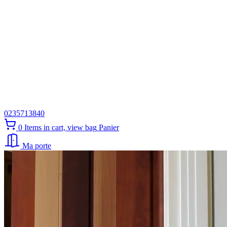
0235713840
0
Items in cart, view bag
Panier
Ma porte