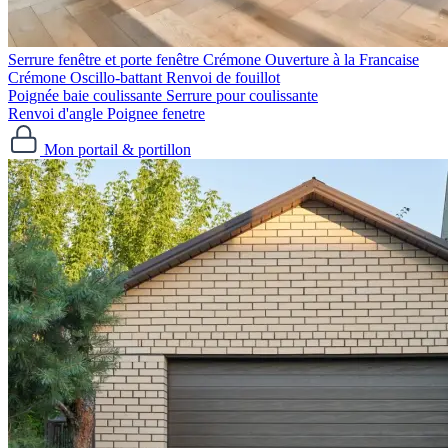
Serrure fenêtre et porte fenêtre
Crémone Ouverture à la Francaise
Crémone Oscillo-battant
Renvoi de fouillot
Poignée baie coulissante
Serrure pour coulissante
Renvoi d'angle
Poignee fenetre
Mon portail & portillon