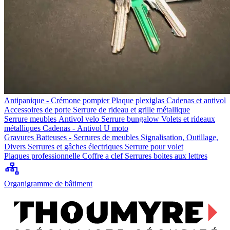
Antipanique - Crémone pompier
Plaque plexiglas
Cadenas et antivol
Accessoires de porte
Serrure de rideau et grille métallique
Serrure meubles
Antivol velo
Serrure bungalow
Volets et rideaux
métalliques
Cadenas - Antivol U moto
Gravures
Batteuses - Serrures de meubles
Signalisation, Outillage,
Divers
Serrures et gâches électriques
Serrure pour volet
Plaques professionnelle
Coffre a clef
Serrures boites aux lettres
Organigramme de bâtiment