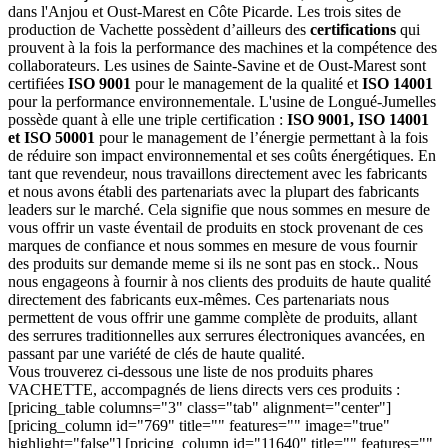
dans l'Anjou et Oust-Marest en Côte Picarde. Les trois sites de
production de Vachette possèdent d’ailleurs des
certifications
qui
prouvent à la fois la performance des machines et la compétence des
collaborateurs. Les usines de Sainte-Savine et de Oust-Marest sont
certifiées
ISO 9001
pour le management de la qualité et
ISO 14001
pour la performance environnementale. L'usine de Longué-Jumelles
possède quant à elle une triple certification :
ISO 9001, ISO 14001
et ISO 50001
pour le management de l’énergie permettant à la fois
de réduire son impact environnemental et ses coûts énergétiques. En
tant que revendeur, nous travaillons directement avec les fabricants
et nous avons établi des partenariats avec la plupart des fabricants
leaders sur le marché. Cela signifie que nous sommes en mesure de
vous offrir un vaste éventail de produits en stock provenant de ces
marques de confiance et nous sommes en mesure de vous fournir
des produits sur demande meme si ils ne sont pas en stock.. Nous
nous engageons à fournir à nos clients des produits de haute qualité
directement des fabricants eux-mêmes. Ces partenariats nous
permettent de vous offrir une gamme complète de produits, allant
des serrures traditionnelles aux serrures électroniques avancées, en
passant par une variété de clés de haute qualité.
Vous trouverez ci-dessous une liste de nos produits phares
VACHETTE, accompagnés de liens directs vers ces produits :
[pricing_table columns="3" class="tab" alignment="center"]
[pricing_column id="769" title="" features="" image="true"
highlight="false"] [pricing_column id="11640" title="" features=""