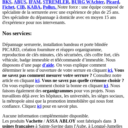
BKS
,
ABUS
,
IFAM
,
STREMLER
,
BURG WÄchter
,
Picard
,
Fichet
,
CIB
,
KABA
,
Pollux.
Notre force : une équipe composé de
spécialiste de la serrurerie avec une expérience de plus de 25 ans.
Des spécialiste du dépannage à domicile avec en moyen 15 ans
d'expérience pour nos intervenants.
Nos services:
Dépannage serrurerie, installation bandeau et porte blindée
PICARD, création fourniture et réappro organigramme,
r
eproduction de clés minutes, clés sécurisées, clés coffre fort, clés
véhicule, badge immeuble et télécommande d’immeuble.
Nous
disposons d’une page
d'aide
.
On vous explique comment
déterminer le sens d’ouverture de votre serrure en cliquant
ici.
Vous
ne savez pas comment mesurer votre serrure ?
Consultez notre
article en cliquant
ici
.
Vous ne savez pas quelle crémone choisir ?
On vous explique comment choisir la bonne en cliquant
ici
.
Nous
faisons également des
organigrammes
pour vos projets. Nous
travaillons déjà avec les hôpitaux, les universités, les sièges sociaux,
la métropole ainsi que la promotion immobilière qui nous font
confiance. Cliquez
ici
pour en savoir plus.
Aucune information complémentaire disponible.
Les produits
Vachette
/
ASSA ABLOY
sont fabriqués dans
3
usines françaises
à Sainte-Savine dans l'Aube, à Longué-Jumelles