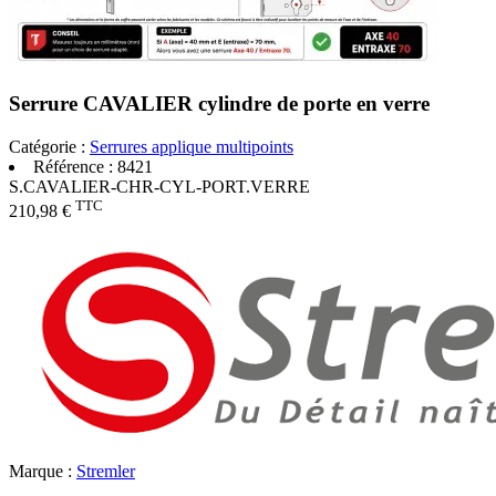
Serrure CAVALIER cylindre de porte en verre
Catégorie :
Serrures applique multipoints
Référence :
8421
S.CAVALIER-CHR-CYL-PORT.VERRE
TTC
210,98 €
Marque :
Stremler