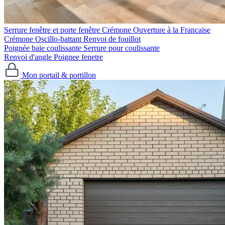
Serrure fenêtre et porte fenêtre
Crémone Ouverture à la Francaise
Crémone Oscillo-battant
Renvoi de fouillot
Poignée baie coulissante
Serrure pour coulissante
Renvoi d'angle
Poignee fenetre
Mon portail & portillon