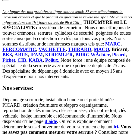
La plupart des nos produits en ligne sont en stock. Si vous sélectionnez la
livraison express et que le produit en question se révèle indisponible vous serez
THOUMYRE
est
LE
informer dans les 4h ( jours ouvrés de 9h à 15h )
.
SPÉCIALISTE
du système de fermeture. Nous nous efforçons de
trouver crémones, serrures, cylindres de sécurité, poignées de toutes
sortes ainsi que la confection de clés pour tous vos projets. Nous
sommes distributeur de nombreuses marques tels que:
MARC
,
FERCOMATIC
,
VACHETTE
,
THIRARD
,
MACO
, Bricard,
BKS
,
ABUS
,
IFAM
,
STREMLER
,
BURG WÄchter
,
Picard
,
Fichet
,
CIB
,
KABA
,
Pollux.
Notre force : une équipe composé de
spécialiste de la serrurerie avec une expérience de plus de 25 ans.
Des spécialiste du dépannage à domicile avec en moyen 15 ans
d'expérience pour nos intervenants.
Nos services:
Dépannage serrurerie, installation bandeau et porte blindée
PICARD, création fourniture et réappro organigramme,
r
eproduction de clés minutes, clés sécurisées, clés coffre fort, clés
véhicule, badge immeuble et télécommande d’immeuble.
Nous
disposons d’une page
d'aide
.
On vous explique comment
déterminer le sens d’ouverture de votre serrure en cliquant
ici.
Vous
ne savez pas comment mesurer votre serrure ?
Consultez notre