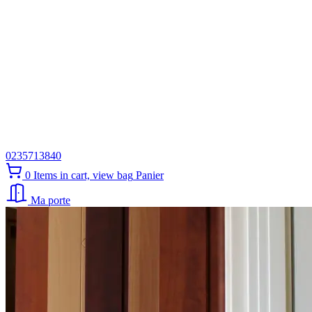
0235713840
0
Items in cart, view bag
Panier
Ma porte