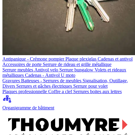
Antipanique - Crémone pompier
Plaque plexiglas
Cadenas et antivol
Accessoires de porte
Serrure de rideau et grille métallique
Serrure meubles
Antivol velo
Serrure bungalow
Volets et rideaux
métalliques
Cadenas - Antivol U moto
Gravures
Batteuses - Serrures de meubles
Signalisation, Outillage,
Divers
Serrures et gâches électriques
Serrure pour volet
Plaques professionnelle
Coffre a clef
Serrures boites aux lettres
Organigramme de bâtiment