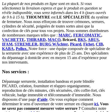
La plupart de nos produits en ligne sont en stock. Si vous
sélectionnez la livraison express et que le produit en question se
révèle indisponible, vous serez informés dans les 4 h (jours ouvrés
de 9 h à 15 h)
.
THOUMYRE
est
LE SPÉCIALISTE
du système
de fermeture. Nous nous efforçons de trouver crémones, serrures,
cylindres de sécurité, poignées de toutes sortes ainsi que la
confection de clés pour tous vos projets. Nous sommes distributeurs
de nombreuses marques telles que :
MARC
,
FERCOMATIC
,
VACHETTE
,
THIRARD
,
MACO
, Bricard,
BKS
,
ABUS
,
IFAM
,
STREMLER
,
BURG WÄchter
,
Picard
,
Fichet
,
CIB
,
KABA
,
Pollux.
Notre force : une équipe composée de spécialiste de
la serrurerie avec une expérience de plus de 25 ans. Des spécialistes
du dépannage à domicile avec en moyen 15 ans d’expérience pour
nos intervenants.
Nos services :
Dépannage serrurerie, installation bandeau et porte blindée
PICARD, création, fourniture et réappro organigramme,
reproduction de clés minutes, clés sécurisées, clés coffre-fort, clés
véhicule, badge immeuble et télécommande d’immeuble. Nous
disposons d’une page
d’aide
. On vous explique comment
déterminer le sens d’ouverture de votre serrure en cliquant
ici.
Vous
ne savez pas comment mesurer votre serrure ?
Consultez notre