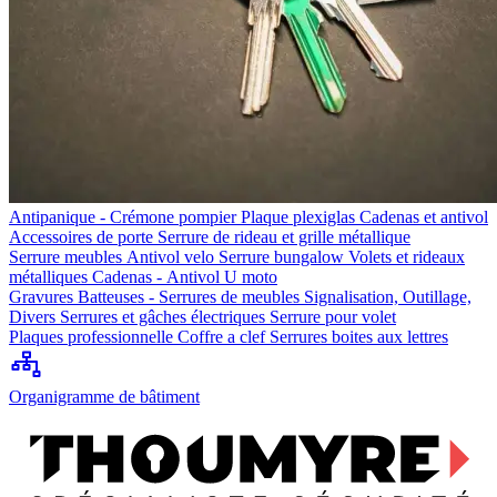
Antipanique - Crémone pompier
Plaque plexiglas
Cadenas et antivol
Accessoires de porte
Serrure de rideau et grille métallique
Serrure meubles
Antivol velo
Serrure bungalow
Volets et rideaux
métalliques
Cadenas - Antivol U moto
Gravures
Batteuses - Serrures de meubles
Signalisation, Outillage,
Divers
Serrures et gâches électriques
Serrure pour volet
Plaques professionnelle
Coffre a clef
Serrures boites aux lettres
Organigramme de bâtiment