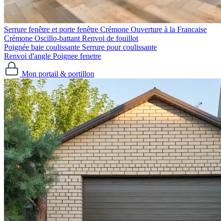
Serrure fenêtre et porte fenêtre
Crémone Ouverture à la Francaise
Crémone Oscillo-battant
Renvoi de fouillot
Poignée baie coulissante
Serrure pour coulissante
Renvoi d'angle
Poignee fenetre
Mon portail & portillon