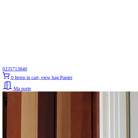
0235713840
0
Items in cart, view bag
Panier
Ma porte