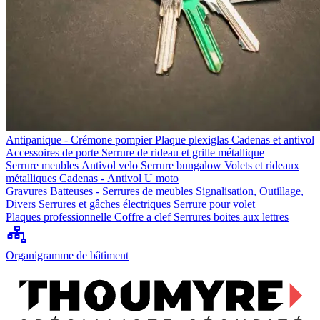
Antipanique - Crémone pompier
Plaque plexiglas
Cadenas et antivol
Accessoires de porte
Serrure de rideau et grille métallique
Serrure meubles
Antivol velo
Serrure bungalow
Volets et rideaux
métalliques
Cadenas - Antivol U moto
Gravures
Batteuses - Serrures de meubles
Signalisation, Outillage,
Divers
Serrures et gâches électriques
Serrure pour volet
Plaques professionnelle
Coffre a clef
Serrures boites aux lettres
Organigramme de bâtiment