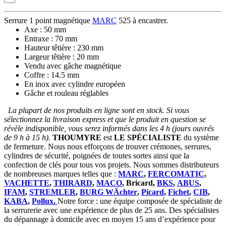
Serrure 1 point magnétique
MARC
525 à encastrer.
Axe : 50 mm
Entraxe : 70 mm
Hauteur têtière : 230 mm
Largeur têtière : 20 mm
Vendu avec gâche magnétique
Coffre : 14.5 mm
En inox avec cylindre européen
Gâche et rouleau réglables
La plupart de nos produits en ligne sont en stock. Si vous
sélectionnez la livraison express et que le produit en question se
révèle indisponible, vous serez informés dans les 4 h (jours ouvrés
de 9 h à 15 h)
.
THOUMYRE
est
LE SPÉCIALISTE
du système
de fermeture. Nous nous efforçons de trouver crémones, serrures,
cylindres de sécurité, poignées de toutes sortes ainsi que la
confection de clés pour tous vos projets. Nous sommes distributeurs
de nombreuses marques telles que :
MARC
,
FERCOMATIC
,
VACHETTE
,
THIRARD
,
MACO
, Bricard,
BKS
,
ABUS
,
IFAM
,
STREMLER
,
BURG WÄchter
,
Picard
,
Fichet
,
CIB
,
KABA
,
Pollux.
Notre force : une équipe composée de spécialiste de
la serrurerie avec une expérience de plus de 25 ans. Des spécialistes
du dépannage à domicile avec en moyen 15 ans d’expérience pour