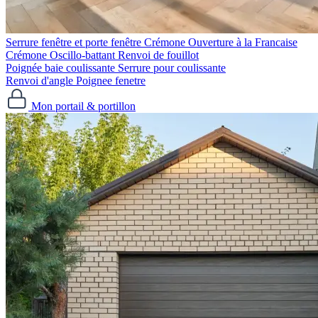
Serrure fenêtre et porte fenêtre
Crémone Ouverture à la Francaise
Crémone Oscillo-battant
Renvoi de fouillot
Poignée baie coulissante
Serrure pour coulissante
Renvoi d'angle
Poignee fenetre
Mon portail & portillon