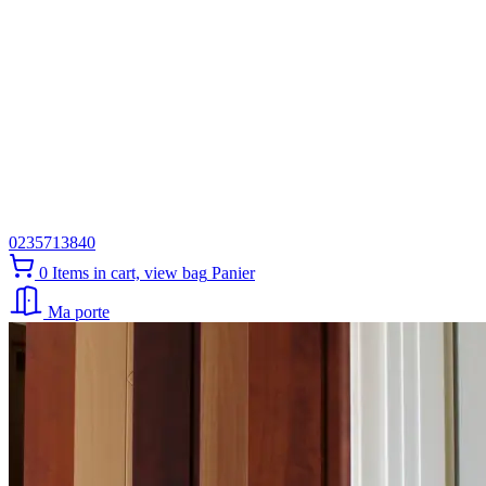
0235713840
0
Items in cart, view bag
Panier
Ma porte