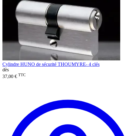
Cylindre HUNO de sécurité THOUMYRE- 4 clés
dès
TTC
37,00 €