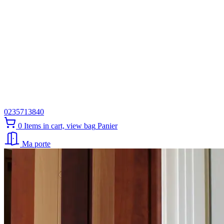
0235713840
0
Items in cart, view bag
Panier
Ma porte