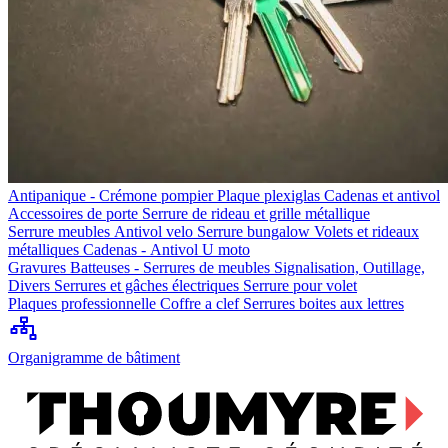
Antipanique - Crémone pompier
Plaque plexiglas
Cadenas et antivol
Accessoires de porte
Serrure de rideau et grille métallique
Serrure meubles
Antivol velo
Serrure bungalow
Volets et rideaux
métalliques
Cadenas - Antivol U moto
Gravures
Batteuses - Serrures de meubles
Signalisation, Outillage,
Divers
Serrures et gâches électriques
Serrure pour volet
Plaques professionnelle
Coffre a clef
Serrures boites aux lettres
Organigramme de bâtiment