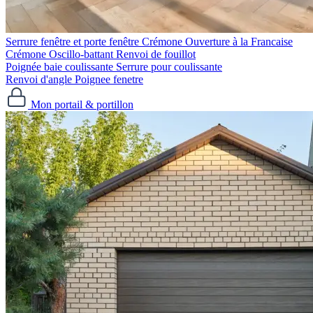
Serrure fenêtre et porte fenêtre
Crémone Ouverture à la Francaise
Crémone Oscillo-battant
Renvoi de fouillot
Poignée baie coulissante
Serrure pour coulissante
Renvoi d'angle
Poignee fenetre
Mon portail & portillon