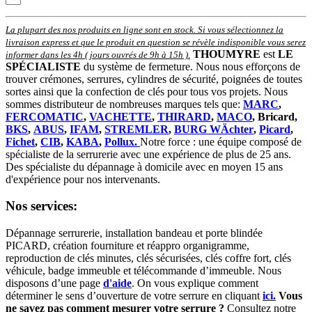
La plupart des nos produits en ligne sont en stock. Si vous sélectionnez la
livraison express et que le produit en question se révèle indisponible vous serez
THOUMYRE
est
LE
informer dans les 4h ( jours ouvrés de 9h à 15h )
.
SPÉCIALISTE
du système de fermeture. Nous nous efforçons de
trouver crémones, serrures, cylindres de sécurité, poignées de toutes
sortes ainsi que la confection de clés pour tous vos projets. Nous
sommes distributeur de nombreuses marques tels que:
MARC
,
FERCOMATIC
,
VACHETTE
,
THIRARD
,
MACO
, Bricard,
BKS
,
ABUS
,
IFAM
,
STREMLER
,
BURG WÄchter
,
Picard
,
Fichet
,
CIB
,
KABA
,
Pollux.
Notre force : une équipe composé de
spécialiste de la serrurerie avec une expérience de plus de 25 ans.
Des spécialiste du dépannage à domicile avec en moyen 15 ans
d'expérience pour nos intervenants.
Nos services:
Dépannage serrurerie, installation bandeau et porte blindée
PICARD, création fourniture et réappro organigramme,
r
eproduction de clés minutes, clés sécurisées, clés coffre fort, clés
véhicule, badge immeuble et télécommande d’immeuble.
Nous
disposons d’une page
d'aide
.
On vous explique comment
déterminer le sens d’ouverture de votre serrure en cliquant
ici.
Vous
ne savez pas comment mesurer votre serrure ?
Consultez notre