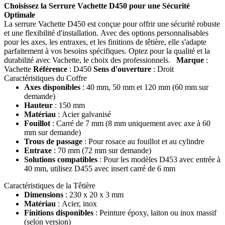
Choisissez la Serrure Vachette D450 pour une Sécurité
Optimale
La serrure Vachette D450 est conçue pour offrir une sécurité robuste
et une flexibilité d'installation. Avec des options personnalisables
pour les axes, les entraxes, et les finitions de têtière, elle s'adapte
parfaitement à vos besoins spécifiques. Optez pour la qualité et la
durabilité avec Vachette, le choix des professionnels.
Marque
:
Vachette
Référence
: D450
Sens d'ouverture
: Droit
Caractéristiques du Coffre
Axes disponibles
: 40 mm, 50 mm et 120 mm (60 mm sur
demande)
Hauteur
: 150 mm
Matériau
: Acier galvanisé
Fouillot
: Carré de 7 mm (8 mm uniquement avec axe à 60
mm sur demande)
Trous de passage
: Pour rosace au fouillot et au cylindre
Entraxe
: 70 mm (72 mm sur demande)
Solutions compatibles
: Pour les modèles D453 avec entrée à
40 mm, utilisez D455 avec insert carré de 6 mm
Caractéristiques de la Têtière
Dimensions
: 230 x 20 x 3 mm
Matériau
: Acier, inox
Finitions disponibles
: Peinture époxy, laiton ou inox massif
(selon version)