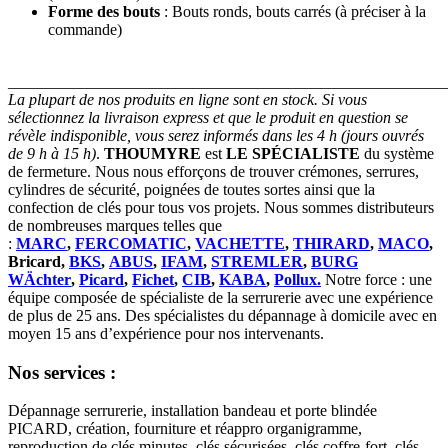
Forme des bouts
: Bouts ronds, bouts carrés (à préciser à la
commande)
_______________________________________________________
La plupart de nos produits en ligne sont en stock. Si vous
sélectionnez la livraison express et que le produit en question se
révèle indisponible, vous serez informés dans les 4 h (jours ouvrés
de 9 h à 15 h)
.
THOUMYRE
est
LE SPÉCIALISTE
du système
de fermeture. Nous nous efforçons de trouver crémones, serrures,
cylindres de sécurité, poignées de toutes sortes ainsi que la
confection de clés pour tous vos projets. Nous sommes distributeurs
de nombreuses marques telles que
:
MARC
,
FERCOMATIC
,
VACHETTE
,
THIRARD
,
MACO
,
Bricard,
BKS
,
ABUS
,
IFAM
,
STREMLER
,
BURG
WÄchter
,
Picard
,
Fichet
,
CIB
,
KABA
,
Pollux.
Notre force : une
équipe composée de spécialiste de la serrurerie avec une expérience
de plus de 25 ans. Des spécialistes du dépannage à domicile avec en
moyen 15 ans d’expérience pour nos intervenants.
Nos services :
Dépannage serrurerie, installation bandeau et porte blindée
PICARD, création, fourniture et réappro organigramme,
reproduction de clés minutes, clés sécurisées, clés coffre-fort, clés