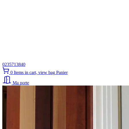
0235713840
0
Items in cart, view bag
Panier
Ma porte