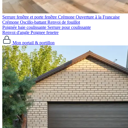
Serrure fenêtre et porte fenêtre
Crémone Ouverture à la Francaise
Crémone Oscillo-battant
Renvoi de fouillot
Poignée baie coulissante
Serrure pour coulissante
Renvoi d'angle
Poignee fenetre
Mon portail & portillon