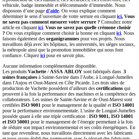
véhicule, badge immeuble et télécommande d’immeuble. Nous
disposons d’une page
d’aide
. On vous explique comment
déterminer le sens d’ouverture de votre serrure en cliquant
ici.
Vous
ne savez pas comment mesurer votre serrure ?
Consultez notre
article en cliquant
ici
.
Vous ne savez pas quelle crémone choisir
?
On vous explique comment choisir la bonne en cliquant
ici
. Nous
faisons également des
organigrammes
pour vos projets. Nous
travaillons déjà avec les hôpitaux, les universités, les sièges sociaux,
la métropole ainsi que la promotion immobilière qui nous font
confiance. Cliquez
ici
pour en savoir plus.
Aucune information complémentaire disponible.
Les produits
Vachette
/
ASSA ABLOY
sont fabriqués dans
3
usines françaises
à Sainte-Savine dans l'Aube, à Longué-Jumelles
dans l'Anjou et Oust-Marest en Côte Picarde. Les trois sites de
production de Vachette possèdent d’ailleurs des
certifications
qui
prouvent à la fois la performance des machines et la compétence des
collaborateurs. Les usines de Sainte-Savine et de Oust-Marest sont
certifiées
ISO 9001
pour le management de la qualité et
ISO 14001
pour la performance environnementale. L'usine de Longué-Jumelles
possède quant à elle une triple certification :
ISO 9001, ISO 14001
et ISO 50001
pour le management de l’énergie permettant à la fois
de réduire son impact environnemental et ses coûts énergétiques. En
tant que revendeur, nous travaillons directement avec les fabricants
et nous avons établi des partenariats avec la plupart des fabricants