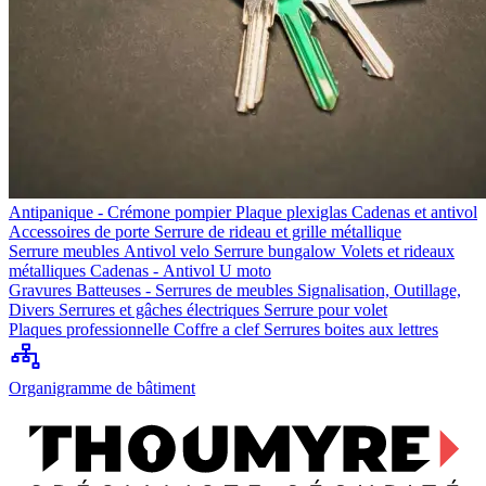
Antipanique - Crémone pompier
Plaque plexiglas
Cadenas et antivol
Accessoires de porte
Serrure de rideau et grille métallique
Serrure meubles
Antivol velo
Serrure bungalow
Volets et rideaux
métalliques
Cadenas - Antivol U moto
Gravures
Batteuses - Serrures de meubles
Signalisation, Outillage,
Divers
Serrures et gâches électriques
Serrure pour volet
Plaques professionnelle
Coffre a clef
Serrures boites aux lettres
Organigramme de bâtiment