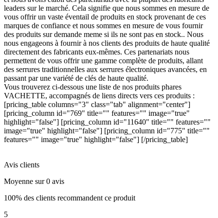
leaders sur le marché. Cela signifie que nous sommes en mesure de
vous offrir un vaste éventail de produits en stock provenant de ces
marques de confiance et nous sommes en mesure de vous fournir
des produits sur demande meme si ils ne sont pas en stock.. Nous
nous engageons à fournir à nos clients des produits de haute qualité
directement des fabricants eux-mêmes. Ces partenariats nous
permettent de vous offrir une gamme complète de produits, allant
des serrures traditionnelles aux serrures électroniques avancées, en
passant par une variété de clés de haute qualité.
Vous trouverez ci-dessous une liste de nos produits phares
VACHETTE, accompagnés de liens directs vers ces produits :
[pricing_table columns="3" class="tab" alignment="center"]
[pricing_column id="769" title="" features="" image="true"
highlight="false"] [pricing_column id="11640" title="" features=""
image="true" highlight="false"] [pricing_column id="775" title=""
features="" image="true" highlight="false"] [/pricing_table]
Avis clients
Moyenne sur 0 avis
100% des clients recommandent ce produit
5