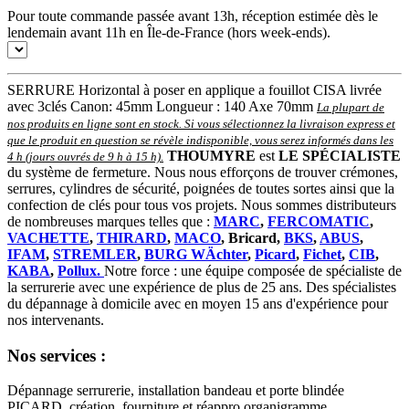
Pour toute commande passée avant 13h, réception estimée dès le
lendemain avant 11h en Île-de-France (hors week-ends).
SERRURE Horizontal à poser en applique a fouillot CISA livrée
avec 3clés Canon: 45mm Longueur : 140 Axe 70mm
La plupart de
nos produits en ligne sont en stock. Si vous sélectionnez la livraison express et
que le produit en question se révèle indisponible, vous serez informés dans les
THOUMYRE
est
LE SPÉCIALISTE
4 h (jours ouvrés de 9 h à 15 h)
.
du système de fermeture. Nous nous efforçons de trouver crémones,
serrures, cylindres de sécurité, poignées de toutes sortes ainsi que la
confection de clés pour tous vos projets. Nous sommes distributeurs
de nombreuses marques telles que :
MARC
,
FERCOMATIC
,
VACHETTE
,
THIRARD
,
MACO
, Bricard,
BKS
,
ABUS
,
IFAM
,
STREMLER
,
BURG WÄchter
,
Picard
,
Fichet
,
CIB
,
KABA
,
Pollux.
Notre force : une équipe composée de spécialiste de
la serrurerie avec une expérience de plus de 25 ans. Des spécialistes
du dépannage à domicile avec en moyen 15 ans d'expérience pour
nos intervenants.
Nos services :
Dépannage serrurerie, installation bandeau et porte blindée
PICARD, création, fourniture et réappro organigramme,