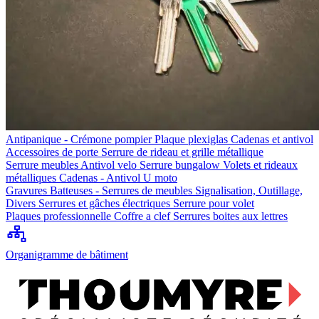
Antipanique - Crémone pompier
Plaque plexiglas
Cadenas et antivol
Accessoires de porte
Serrure de rideau et grille métallique
Serrure meubles
Antivol velo
Serrure bungalow
Volets et rideaux
métalliques
Cadenas - Antivol U moto
Gravures
Batteuses - Serrures de meubles
Signalisation, Outillage,
Divers
Serrures et gâches électriques
Serrure pour volet
Plaques professionnelle
Coffre a clef
Serrures boites aux lettres
Organigramme de bâtiment