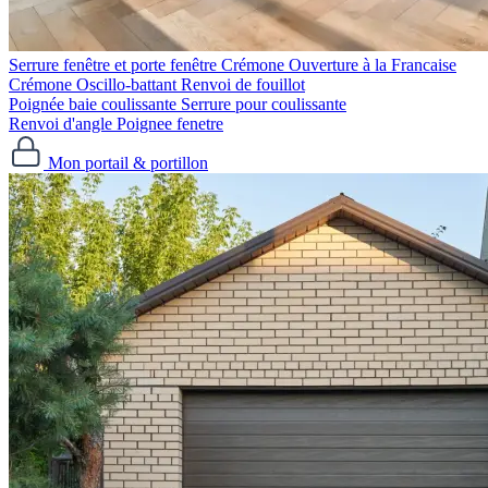
Serrure fenêtre et porte fenêtre
Crémone Ouverture à la Francaise
Crémone Oscillo-battant
Renvoi de fouillot
Poignée baie coulissante
Serrure pour coulissante
Renvoi d'angle
Poignee fenetre
Mon portail & portillon