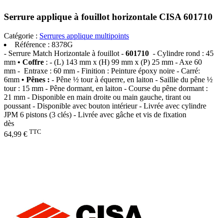
Serrure applique à fouillot horizontale CISA 601710
Catégorie :
Serrures applique multipoints
Référence :
8378G
- Serrure Match Horizontale à fouillot -
601710
- Cylindre rond : 45
mm
• Coffre
: - (L) 143 mm x (H) 99 mm x (P) 25 mm - Axe 60
mm - Entraxe : 60 mm - Finition : Peinture époxy noire - Carré:
6mm
• Pênes :
- Pêne ½ tour à équerre, en laiton - Saillie du pêne ½
tour : 15 mm - Pêne dormant, en laiton - Course du pêne dormant :
21 mm - Disponible en main droite ou main gauche, tirant ou
poussant - Disponible avec bouton intérieur - Livrée avec cylindre
JPM 6 pistons (3 clés) - Livrée avec gâche et vis de fixation
dès
TTC
64,99 €