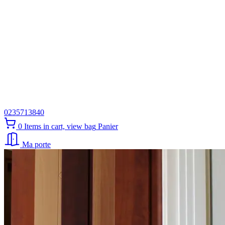
0235713840
0
Items in cart, view bag
Panier
Ma porte