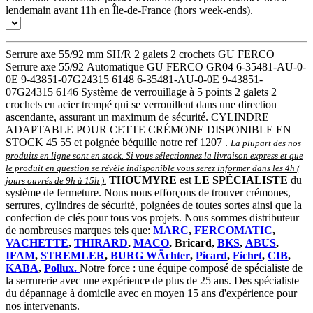
lendemain avant 11h en Île-de-France (hors week-ends).
Serrure axe 55/92 mm SH/R 2 galets 2 crochets GU FERCO
Serrure axe 55/92 Automatique GU FERCO GR04 6-35481-AU-0-
0E 9-43851-07G24315 6148 6-35481-AU-0-0E 9-43851-
07G24315 6146 Système de verrouillage à 5 points 2 galets 2
crochets en acier trempé qui se verrouillent dans une direction
ascendante, assurant un maximum de sécurité. CYLINDRE
ADAPTABLE POUR CETTE CRÉMONE DISPONIBLE EN
STOCK 45 55 et poignée béquille notre ref 1207 .
La plupart des nos
produits en ligne sont en stock. Si vous sélectionnez la livraison express et que
le produit en question se révèle indisponible vous serez informer dans les 4h (
THOUMYRE
est
LE SPÉCIALISTE
du
jours ouvrés de 9h à 15h )
.
système de fermeture. Nous nous efforçons de trouver crémones,
serrures, cylindres de sécurité, poignées de toutes sortes ainsi que la
confection de clés pour tous vos projets. Nous sommes distributeur
de nombreuses marques tels que:
MARC
,
FERCOMATIC
,
VACHETTE
,
THIRARD
,
MACO
, Bricard,
BKS
,
ABUS
,
IFAM
,
STREMLER
,
BURG WÄchter
,
Picard
,
Fichet
,
CIB
,
KABA
,
Pollux.
Notre force : une équipe composé de spécialiste de
la serrurerie avec une expérience de plus de 25 ans. Des spécialiste
du dépannage à domicile avec en moyen 15 ans d'expérience pour
nos intervenants.