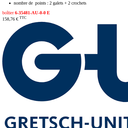
nombre de points : 2 galets + 2 crochets
boîtier
6-35481-AU-0-0 E
TTC
158,76 €