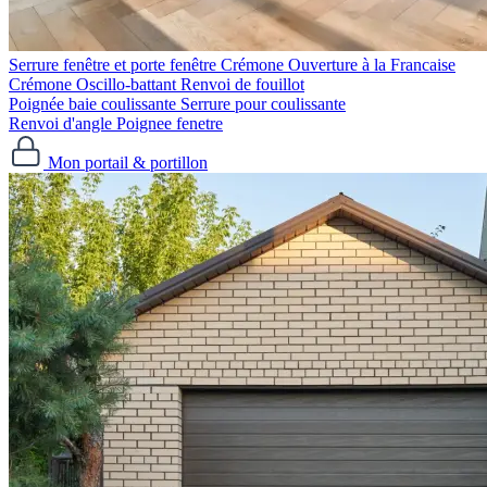
Serrure fenêtre et porte fenêtre
Crémone Ouverture à la Francaise
Crémone Oscillo-battant
Renvoi de fouillot
Poignée baie coulissante
Serrure pour coulissante
Renvoi d'angle
Poignee fenetre
Mon portail & portillon