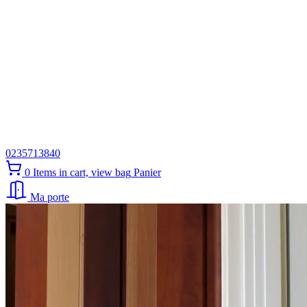
0235713840
0
Items in cart, view bag
Panier
Ma porte