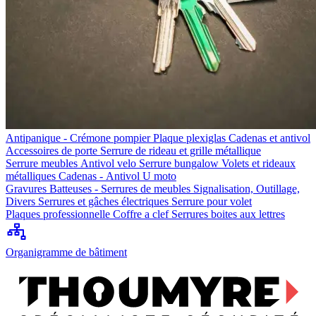
Antipanique - Crémone pompier
Plaque plexiglas
Cadenas et antivol
Accessoires de porte
Serrure de rideau et grille métallique
Serrure meubles
Antivol velo
Serrure bungalow
Volets et rideaux
métalliques
Cadenas - Antivol U moto
Gravures
Batteuses - Serrures de meubles
Signalisation, Outillage,
Divers
Serrures et gâches électriques
Serrure pour volet
Plaques professionnelle
Coffre a clef
Serrures boites aux lettres
Organigramme de bâtiment