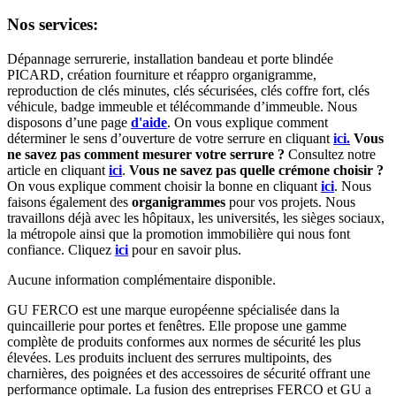
Nos services:
Dépannage serrurerie, installation bandeau et porte blindée
PICARD, création fourniture et réappro organigramme,
r
eproduction de clés minutes, clés sécurisées, clés coffre fort, clés
véhicule, badge immeuble et télécommande d’immeuble.
Nous
disposons d’une page
d'aide
.
On vous explique comment
déterminer le sens d’ouverture de votre serrure en cliquant
ici.
Vous
ne savez pas comment mesurer votre serrure ?
Consultez notre
article en cliquant
ici
.
Vous ne savez pas quelle crémone choisir ?
On vous explique comment choisir la bonne en cliquant
ici
.
Nous
faisons également des
organigrammes
pour vos projets. Nous
travaillons déjà avec les hôpitaux, les universités, les sièges sociaux,
la métropole ainsi que la promotion immobilière qui nous font
confiance. Cliquez
ici
pour en savoir plus.
Aucune information complémentaire disponible.
GU FERCO est une marque européenne spécialisée dans la
quincaillerie pour portes et fenêtres. Elle propose une gamme
complète de produits conformes aux normes de sécurité les plus
élevées. Les produits incluent des serrures multipoints, des
charnières, des poignées et des accessoires de sécurité offrant une
performance optimale. La fusion des entreprises FERCO et GU a