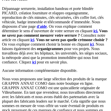
Dépannage serrurerie, installation bandeau et porte blindée
PICARD, création fourniture et réappro organigramme,
r
eproduction de clés minutes, clés sécurisées, clés coffre fort, clés
véhicule, badge immeuble et télécommande d’immeuble.
Nous
disposons d’une page
d'aide
.
On vous explique comment
déterminer le sens d’ouverture de votre serrure en cliquant
ici.
Vous
ne savez pas comment mesurer votre serrure ?
Consultez notre
article en cliquant
ici
.
Vous ne savez pas quelle crémone choisir ?
On vous explique comment choisir la bonne en cliquant
ici
.
Nous
faisons également des
organigrammes
pour vos projets. Nous
travaillons déjà avec les hôpitaux, les universités, les sièges sociaux,
la métropole ainsi que la promotion immobilière qui nous font
confiance. Cliquez
ici
pour en savoir plus.
Aucune information complémentaire disponible.
Nous vous proposons une large sélection des produits de la marque
GRAPPIN ANNAT COMO dans notre boutique en ligne.
GRAPPIN ANNAT COMO est une quincaillerie originaire de
Villeurbanne. En tant que revendeur, nous travaillons directement
avec les fabricants et nous avons établi des partenariats avec la
plupart des fabricants leaders sur le marché. Cela signifie que nous
sommes en mesure de vous offrir un vaste éventail de produits en
stock provenant de ces marques de confiance et nous sommes en