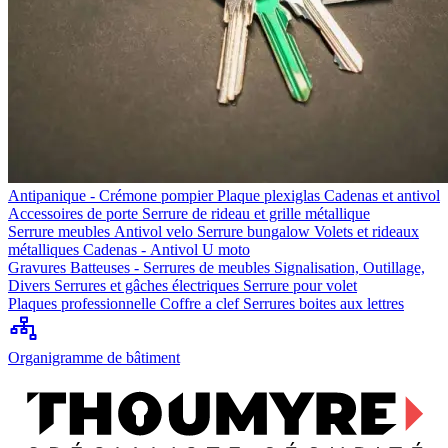
Antipanique - Crémone pompier
Plaque plexiglas
Cadenas et antivol
Accessoires de porte
Serrure de rideau et grille métallique
Serrure meubles
Antivol velo
Serrure bungalow
Volets et rideaux
métalliques
Cadenas - Antivol U moto
Gravures
Batteuses - Serrures de meubles
Signalisation, Outillage,
Divers
Serrures et gâches électriques
Serrure pour volet
Plaques professionnelle
Coffre a clef
Serrures boites aux lettres
Organigramme de bâtiment