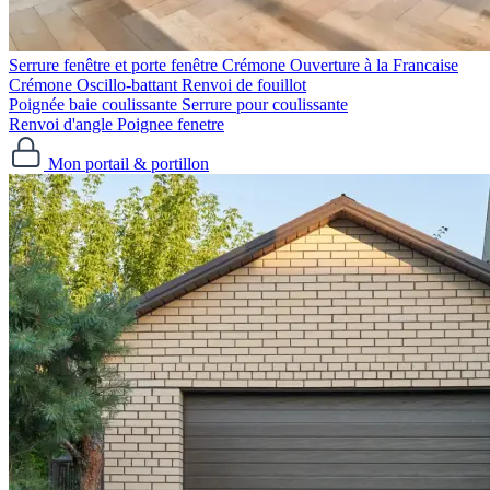
Serrure fenêtre et porte fenêtre
Crémone Ouverture à la Francaise
Crémone Oscillo-battant
Renvoi de fouillot
Poignée baie coulissante
Serrure pour coulissante
Renvoi d'angle
Poignee fenetre
Mon portail & portillon