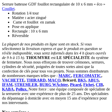
Serrure batteuse GDF fouillot rectangulaire de 10 x 6 mm « éco »
Couillet
.
Rotation 1/4 tour
Matière
:
acier zingué
Came et fouillot en zamak
Pose en applique
Rectangle : 10 x 6 mm
Réversible
La plupart de nos produits en ligne sont en stock. Si vous
sélectionnez la livraison express et que le produit en question se
révèle indisponible, vous serez informés dans les 4 h (jours ouvrés
de 9 h à 15 h)
.
THOUMYRE
est
LE SPÉCIALISTE
du système
de fermeture. Nous nous efforçons de trouver crémones, serrures,
cylindres de sécurité, poignées de toutes sortes ainsi que la
confection de clés pour tous vos projets. Nous sommes distributeurs
de nombreuses marques telles que :
MARC
,
FERCOMATIC
,
VACHETTE
,
THIRARD
,
MACO
, Bricard,
BKS
,
ABUS
,
IFAM
,
STREMLER
,
BURG WÄchter
,
Picard
,
Fichet
,
CIB
,
KABA
,
Pollux.
Notre force : une équipe composée de spécialiste de
la serrurerie avec une expérience de plus de 25 ans. Des spécialistes
du dépannage à domicile avec en moyen 15 ans d’expérience pour
nos intervenants.