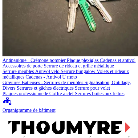
Antipanique - Crémone pompier
Plaque plexiglas
Cadenas et antivol
Accessoires de porte
Serrure de rideau et grille métallique
Serrure meubles
Antivol velo
Serrure bungalow
Volets et rideaux
métalliques
Cadenas - Antivol U moto
Gravures
Batteuses - Serrures de meubles
Signalisation, Outillage,
Divers
Serrures et gâches électriques
Serrure pour volet
Plaques professionnelle
Coffre a clef
Serrures boites aux lettres
Organigramme de bâtiment