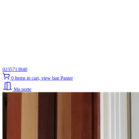
0235713840
0
Items in cart, view bag
Panier
Ma porte