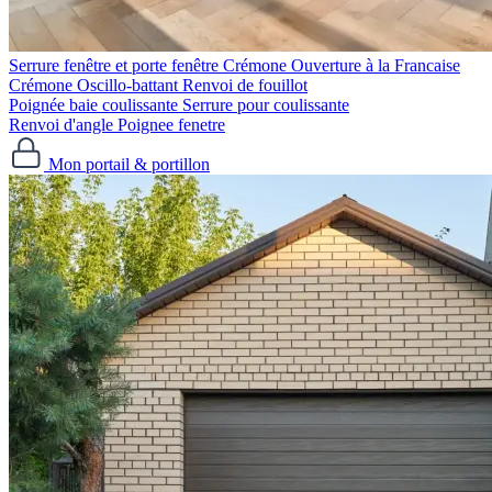
Serrure fenêtre et porte fenêtre
Crémone Ouverture à la Francaise
Crémone Oscillo-battant
Renvoi de fouillot
Poignée baie coulissante
Serrure pour coulissante
Renvoi d'angle
Poignee fenetre
Mon portail & portillon