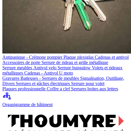
Antipanique - Crémone pompier
Plaque plexiglas
Cadenas et antivol
Accessoires de porte
Serrure de rideau et grille métallique
Serrure meubles
Antivol velo
Serrure bungalow
Volets et rideaux
métalliques
Cadenas - Antivol U moto
Gravures
Batteuses - Serrures de meubles
Signalisation, Outillage,
Divers
Serrures et gâches électriques
Serrure pour volet
Plaques professionnelle
Coffre a clef
Serrures boites aux lettres
Organigramme de bâtiment