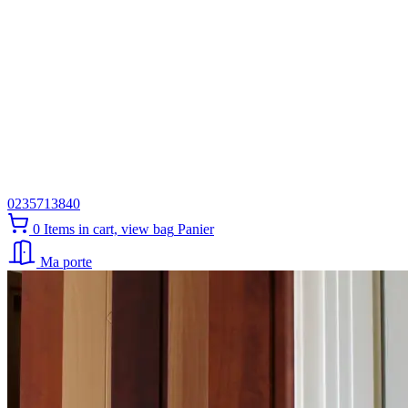
0235713840
0
Items in cart, view bag
Panier
Ma porte