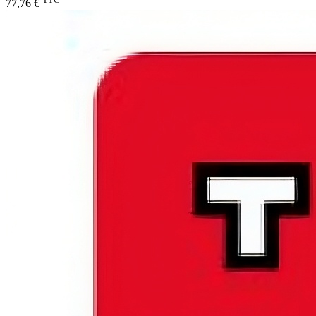
77,76 €