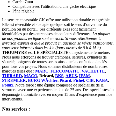
Carré : 7mm
Compatible avec l'utilisation d'une gâche electrique
Pêne réglable
La serrure encastrable GK offre une utilisation durable et agréable.
Elle est réversible et s’adapte quelque soit le sens d’ouverture du
portillon ou du portail. Ses différents axes sont facilement
identifiables par des entretoises de couleurs différentes.
La plupart
de nos produits en ligne sont en stock. Si vous sélectionnez la
livraison express et que le produit en question se révèle indisponible,
vous serez informés dans les 4 h (jours ouvrés de 9 h à 15 h)
.
THOUMYRE
est
LE SPÉCIALISTE
du système de fermeture.
Nous nous efforçons de trouver crémones, serrures, cylindres de
sécurité, poignées de toutes sortes ainsi que la confection de clés
pour tous vos projets. Nous sommes distributeurs de nombreuses
marques telles que :
MARC
,
FERCOMATIC
,
VACHETTE
,
THIRARD
,
MACO
, Bricard,
BKS
,
ABUS
,
IFAM
,
STREMLER
,
BURG WÄchter
,
Picard
,
Fichet
,
CIB
,
KABA
,
Pollux.
Notre force : une équipe composée de spécialiste de la
serrurerie avec une expérience de plus de 25 ans. Des spécialistes du
dépannage à domicile avec en moyen 15 ans d’expérience pour nos
intervenants.
Nos services :