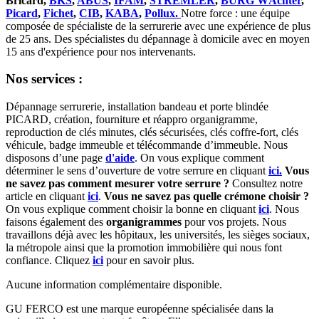
Bricard,
BKS
,
ABUS
,
IFAM
,
STREMLER
,
BURG WÄchter
,
Picard
,
Fichet
,
CIB
,
KABA
,
Pollux.
Notre force : une équipe
composée de spécialiste de la serrurerie avec une expérience de plus
de 25 ans. Des spécialistes du dépannage à domicile avec en moyen
15 ans d'expérience pour nos intervenants.
Nos services :
Dépannage serrurerie, installation bandeau et porte blindée
PICARD, création, fourniture et réappro organigramme,
r
eproduction de clés minutes, clés sécurisées, clés coffre-fort, clés
véhicule, badge immeuble et télécommande d’immeuble.
Nous
disposons d’une page
d'aide
.
On vous explique comment
déterminer le sens d’ouverture de votre serrure en cliquant
ici.
Vous
ne savez pas comment mesurer votre serrure ?
Consultez notre
article en cliquant
ici
.
Vous ne savez pas quelle crémone choisir ?
On vous explique comment choisir la bonne en cliquant
ici
.
Nous
faisons également des
organigrammes
pour vos projets. Nous
travaillons déjà avec les hôpitaux, les universités, les sièges sociaux,
la métropole ainsi que la promotion immobilière qui nous font
confiance. Cliquez
ici
pour en savoir plus.
Aucune information complémentaire disponible.
GU FERCO est une marque européenne spécialisée dans la