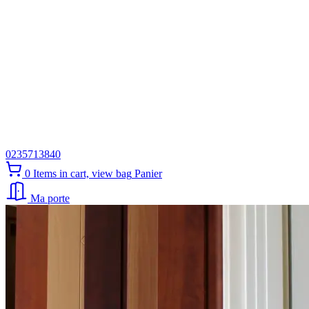
0235713840
0
Items in cart, view bag
Panier
Ma porte