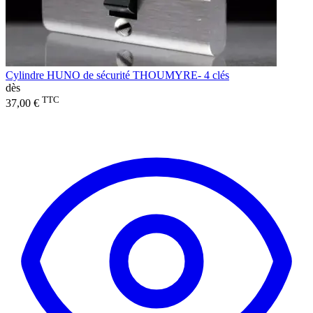
Cylindre HUNO de sécurité THOUMYRE- 4 clés
dès
TTC
37,00 €