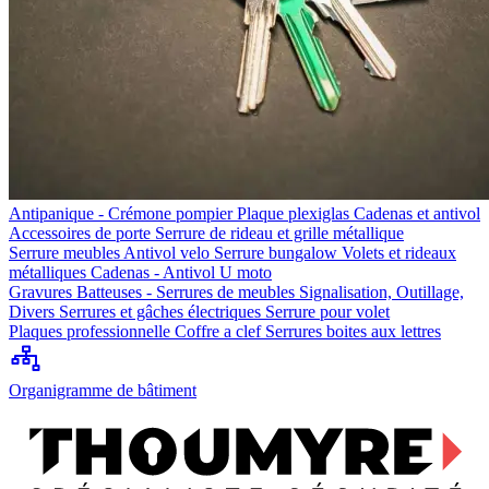
Antipanique - Crémone pompier
Plaque plexiglas
Cadenas et antivol
Accessoires de porte
Serrure de rideau et grille métallique
Serrure meubles
Antivol velo
Serrure bungalow
Volets et rideaux
métalliques
Cadenas - Antivol U moto
Gravures
Batteuses - Serrures de meubles
Signalisation, Outillage,
Divers
Serrures et gâches électriques
Serrure pour volet
Plaques professionnelle
Coffre a clef
Serrures boites aux lettres
Organigramme de bâtiment