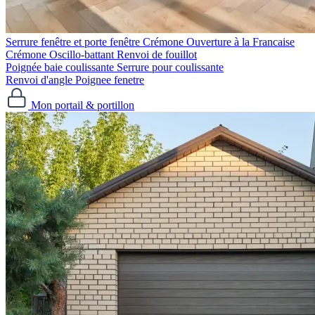
Serrure fenêtre et porte fenêtre
Crémone Ouverture à la Francaise
Crémone Oscillo-battant
Renvoi de fouillot
Poignée baie coulissante
Serrure pour coulissante
Renvoi d'angle
Poignee fenetre
Mon portail & portillon