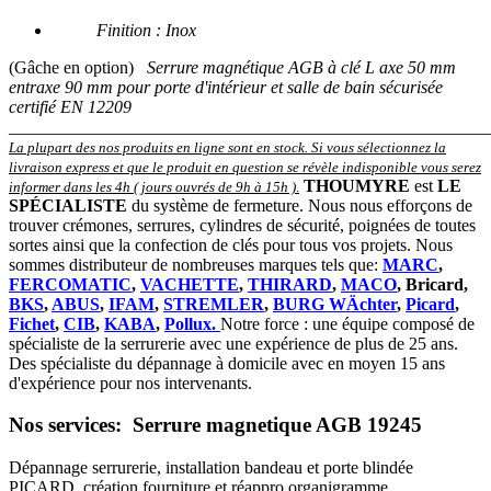
Finition : Inox
(Gâche en option)
Serrure magnétique AGB à clé L axe 50 mm
entraxe 90 mm pour porte d'intérieur et salle de bain sécurisée
certifié EN 12209
_______________________________________________________
La plupart des nos produits en ligne sont en stock. Si vous sélectionnez la
livraison express et que le produit en question se révèle indisponible vous serez
THOUMYRE
est
LE
informer dans les 4h ( jours ouvrés de 9h à 15h )
.
SPÉCIALISTE
du système de fermeture. Nous nous efforçons de
trouver crémones, serrures, cylindres de sécurité, poignées de toutes
sortes ainsi que la confection de clés pour tous vos projets. Nous
sommes distributeur de nombreuses marques tels que:
MARC
,
FERCOMATIC
,
VACHETTE
,
THIRARD
,
MACO
, Bricard,
BKS
,
ABUS
,
IFAM
,
STREMLER
,
BURG WÄchter
,
Picard
,
Fichet
,
CIB
,
KABA
,
Pollux.
Notre force : une équipe composé de
spécialiste de la serrurerie avec une expérience de plus de 25 ans.
Des spécialiste du dépannage à domicile avec en moyen 15 ans
d'expérience pour nos intervenants.
Nos services: Serrure magnetique AGB 19245
Dépannage serrurerie, installation bandeau et porte blindée
PICARD, création fourniture et réappro organigramme,