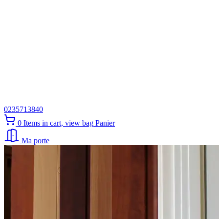
0235713840
0
Items in cart, view bag
Panier
Ma porte