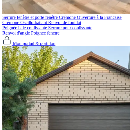
Serrure fenêtre et porte fenêtre
Crémone Ouverture à la Francaise
Crémone Oscillo-battant
Renvoi de fouillot
Poignée baie coulissante
Serrure pour coulissante
Renvoi d'angle
Poignee fenetre
Mon portail & portillon