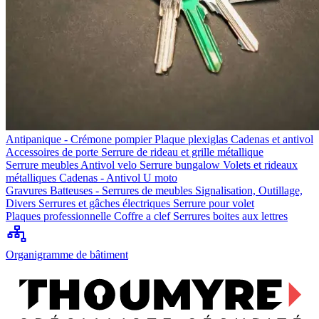
Antipanique - Crémone pompier
Plaque plexiglas
Cadenas et antivol
Accessoires de porte
Serrure de rideau et grille métallique
Serrure meubles
Antivol velo
Serrure bungalow
Volets et rideaux
métalliques
Cadenas - Antivol U moto
Gravures
Batteuses - Serrures de meubles
Signalisation, Outillage,
Divers
Serrures et gâches électriques
Serrure pour volet
Plaques professionnelle
Coffre a clef
Serrures boites aux lettres
Organigramme de bâtiment