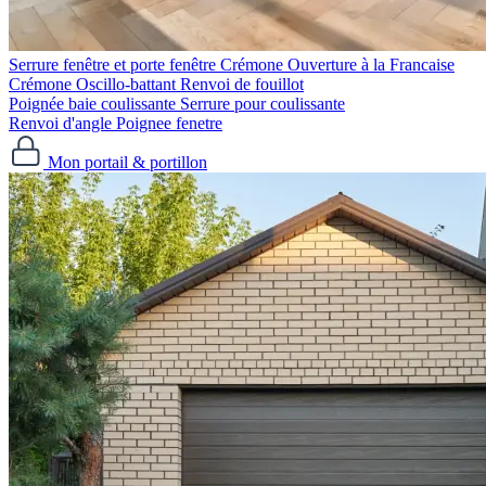
Serrure fenêtre et porte fenêtre
Crémone Ouverture à la Francaise
Crémone Oscillo-battant
Renvoi de fouillot
Poignée baie coulissante
Serrure pour coulissante
Renvoi d'angle
Poignee fenetre
Mon portail & portillon