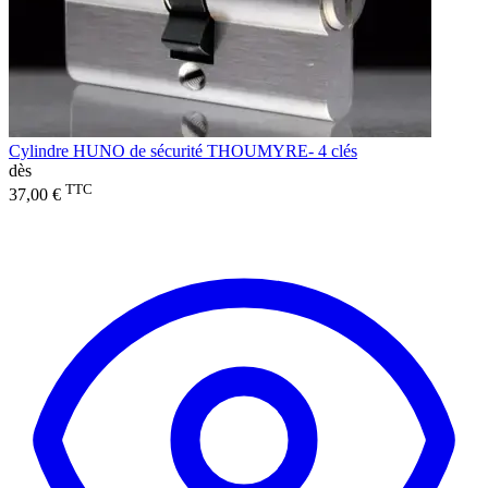
Cylindre HUNO de sécurité THOUMYRE- 4 clés
dès
TTC
37,00 €