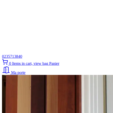
0235713840
0
Items in cart, view bag
Panier
Ma porte