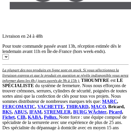
Livraison en 24 à 48h
Pour toute commande passée avant 13h, réception estimée dès le
lendemain avant 11h en Île-de-France (hors week-ends).
La plupart des nos produits en ligne sont en stock. Si vous sélectionnez la
livraison express et que le produit en question se révèle indisponible vous serez
THOUMYRE
est
LE
informer dans les 4h ( jours ouvrés de 9h à 15h )
.
SPÉCIALISTE
du système de fermeture. Nous nous efforçons de
trouver crémones, serrures, cylindres de sécurité, poignées de toutes
sortes ainsi que la confection de clés pour tous vos projets. Nous
sommes distributeur de nombreuses marques tels que:
MARC
,
FERCOMATIC
,
VACHETTE
,
THIRARD
,
MACO
, Bricard,
BKS
,
ABUS
,
IFAM
,
STREMLER
,
BURG WÄchter
,
Picard
,
Fichet
,
CIB
,
KABA
,
Pollux.
Notre force : une équipe composé de
spécialiste de la serrurerie avec une expérience de plus de 25 ans.
Des spécialiste du dépannage à domicile avec en moyen 15 ans