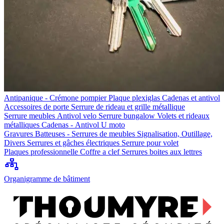
Antipanique - Crémone pompier
Plaque plexiglas
Cadenas et antivol
Accessoires de porte
Serrure de rideau et grille métallique
Serrure meubles
Antivol velo
Serrure bungalow
Volets et rideaux
métalliques
Cadenas - Antivol U moto
Gravures
Batteuses - Serrures de meubles
Signalisation, Outillage,
Divers
Serrures et gâches électriques
Serrure pour volet
Plaques professionnelle
Coffre a clef
Serrures boites aux lettres
Organigramme de bâtiment