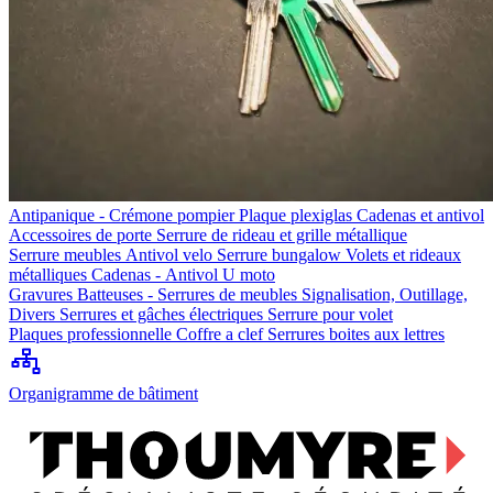
Antipanique - Crémone pompier
Plaque plexiglas
Cadenas et antivol
Accessoires de porte
Serrure de rideau et grille métallique
Serrure meubles
Antivol velo
Serrure bungalow
Volets et rideaux
métalliques
Cadenas - Antivol U moto
Gravures
Batteuses - Serrures de meubles
Signalisation, Outillage,
Divers
Serrures et gâches électriques
Serrure pour volet
Plaques professionnelle
Coffre a clef
Serrures boites aux lettres
Organigramme de bâtiment