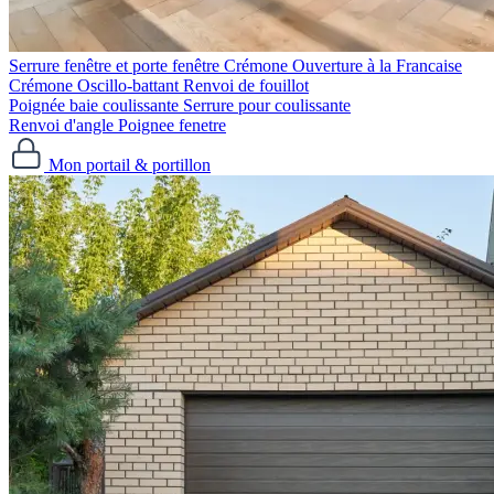
Serrure fenêtre et porte fenêtre
Crémone Ouverture à la Francaise
Crémone Oscillo-battant
Renvoi de fouillot
Poignée baie coulissante
Serrure pour coulissante
Renvoi d'angle
Poignee fenetre
Mon portail & portillon