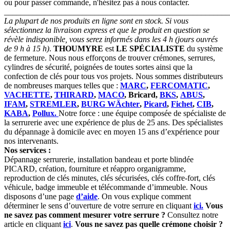
ou pour passer commande, n'hésitez pas à nous contacter.
_______________________________________________________
La plupart de nos produits en ligne sont en stock. Si vous
sélectionnez la livraison express et que le produit en question se
révèle indisponible, vous serez informés dans les 4 h (jours ouvrés
de 9 h à 15 h)
.
THOUMYRE
est
LE SPÉCIALISTE
du système
de fermeture. Nous nous efforçons de trouver crémones, serrures,
cylindres de sécurité, poignées de toutes sortes ainsi que la
confection de clés pour tous vos projets. Nous sommes distributeurs
de nombreuses marques telles que :
MARC
,
FERCOMATIC
,
VACHETTE
,
THIRARD
,
MACO
, Bricard,
BKS
,
ABUS
,
IFAM
,
STREMLER
,
BURG WÄchter
,
Picard
,
Fichet
,
CIB
,
KABA
,
Pollux.
Notre force : une équipe composée de spécialiste de
la serrurerie avec une expérience de plus de 25 ans. Des spécialistes
du dépannage à domicile avec en moyen 15 ans d’expérience pour
nos intervenants.
Nos services :
Dépannage serrurerie, installation bandeau et porte blindée
PICARD, création, fourniture et réappro organigramme,
reproduction de clés minutes, clés sécurisées, clés coffre-fort, clés
véhicule, badge immeuble et télécommande d’immeuble. Nous
disposons d’une page
d’aide
. On vous explique comment
déterminer le sens d’ouverture de votre serrure en cliquant
ici.
Vous
ne savez pas comment mesurer votre serrure ?
Consultez notre
article en cliquant
ici
.
Vous ne savez pas quelle crémone choisir ?