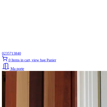
0235713840
0
Items in cart, view bag
Panier
Ma porte