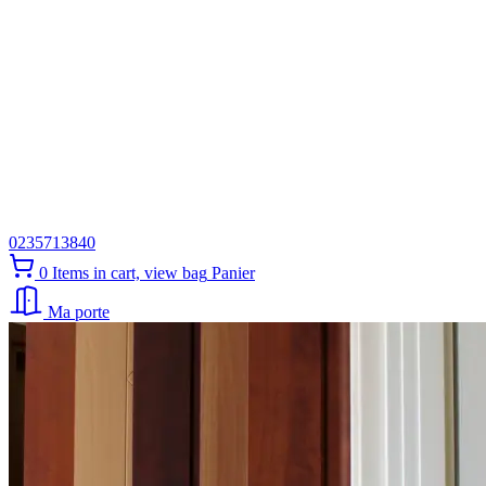
0235713840
0
Items in cart, view bag
Panier
Ma porte