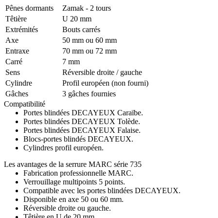
Pênes dormants
Zamak - 2 tours
Têtière
U 20 mm
Extrémités
Bouts carrés
Axe
50 mm ou 60 mm
Entraxe
70 mm ou 72 mm
Carré
7 mm
Sens
Réversible droite / gauche
Cylindre
Profil européen (non fourni)
Gâches
3 gâches fournies
Compatibilité
Portes blindées DECAYEUX Caraïbe.
Portes blindées DECAYEUX Tolède.
Portes blindées DECAYEUX Falaise.
Blocs-portes blindés DECAYEUX.
Cylindres profil européen.
Les avantages de la serrure MARC série 735
Fabrication professionnelle MARC.
Verrouillage multipoints 5 points.
Compatible avec les portes blindées DECAYEUX.
Disponible en axe 50 ou 60 mm.
Réversible droite ou gauche.
Têtière en U de 20 mm.