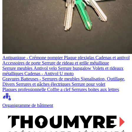
Antipanique - Crémone pompier
Plaque plexiglas
Cadenas et antivol
Accessoires de porte
Serrure de rideau et grille métallique
Serrure meubles
Antivol velo
Serrure bungalow
Volets et rideaux
métalliques
Cadenas - Antivol U moto
Gravures
Batteuses - Serrures de meubles
Signalisation, Outillage,
Divers
Serrures et gâches électriques
Serrure pour volet
Plaques professionnelle
Coffre a clef
Serrures boites aux lettres
Organigramme de bâtiment