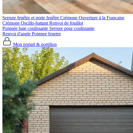
Serrure fenêtre et porte fenêtre
Crémone Ouverture à la Francaise
Crémone Oscillo-battant
Renvoi de fouillot
Poignée baie coulissante
Serrure pour coulissante
Renvoi d'angle
Poignee fenetre
Mon portail & portillon