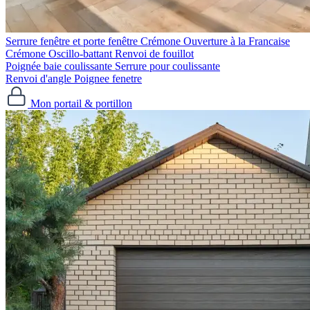
Serrure fenêtre et porte fenêtre
Crémone Ouverture à la Francaise
Crémone Oscillo-battant
Renvoi de fouillot
Poignée baie coulissante
Serrure pour coulissante
Renvoi d'angle
Poignee fenetre
Mon portail & portillon