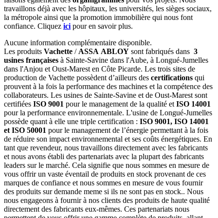
travaillons déjà avec les hôpitaux, les universités, les sièges sociaux,
la métropole ainsi que la promotion immobilière qui nous font
confiance. Cliquez
ici
pour en savoir plus.
Aucune information complémentaire disponible.
Les produits
Vachette
/
ASSA ABLOY
sont fabriqués dans
3
usines françaises
à Sainte-Savine dans l'Aube, à Longué-Jumelles
dans l'Anjou et Oust-Marest en Côte Picarde. Les trois sites de
production de Vachette possèdent d’ailleurs des
certifications
qui
prouvent à la fois la performance des machines et la compétence des
collaborateurs. Les usines de Sainte-Savine et de Oust-Marest sont
certifiées
ISO 9001
pour le management de la qualité et
ISO 14001
pour la performance environnementale. L'usine de Longué-Jumelles
possède quant à elle une triple certification :
ISO 9001, ISO 14001
et ISO 50001
pour le management de l’énergie permettant à la fois
de réduire son impact environnemental et ses coûts énergétiques. En
tant que revendeur, nous travaillons directement avec les fabricants
et nous avons établi des partenariats avec la plupart des fabricants
leaders sur le marché. Cela signifie que nous sommes en mesure de
vous offrir un vaste éventail de produits en stock provenant de ces
marques de confiance et nous sommes en mesure de vous fournir
des produits sur demande meme si ils ne sont pas en stock.. Nous
nous engageons à fournir à nos clients des produits de haute qualité
directement des fabricants eux-mêmes. Ces partenariats nous
permettent de vous offrir une gamme complète de produits, allant