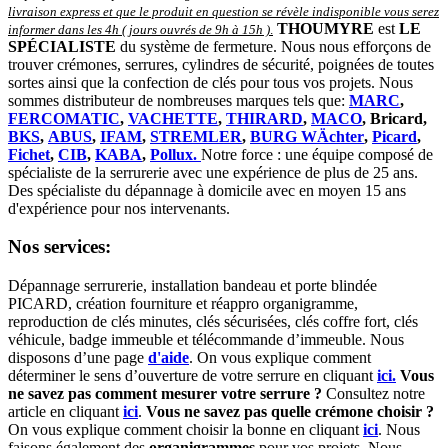
livraison express et que le produit en question se révèle indisponible vous serez
THOUMYRE
est
LE
informer dans les 4h ( jours ouvrés de 9h à 15h )
.
SPÉCIALISTE
du système de fermeture. Nous nous efforçons de
trouver crémones, serrures, cylindres de sécurité, poignées de toutes
sortes ainsi que la confection de clés pour tous vos projets. Nous
sommes distributeur de nombreuses marques tels que:
MARC
,
FERCOMATIC
,
VACHETTE
,
THIRARD
,
MACO
, Bricard,
BKS
,
ABUS
,
IFAM
,
STREMLER
,
BURG WÄchter
,
Picard
,
Fichet
,
CIB
,
KABA
,
Pollux.
Notre force : une équipe composé de
spécialiste de la serrurerie avec une expérience de plus de 25 ans.
Des spécialiste du dépannage à domicile avec en moyen 15 ans
d'expérience pour nos intervenants.
Nos services:
Dépannage serrurerie, installation bandeau et porte blindée
PICARD, création fourniture et réappro organigramme,
r
eproduction de clés minutes, clés sécurisées, clés coffre fort, clés
véhicule, badge immeuble et télécommande d’immeuble.
Nous
disposons d’une page
d'aide
.
On vous explique comment
déterminer le sens d’ouverture de votre serrure en cliquant
ici.
Vous
ne savez pas comment mesurer votre serrure ?
Consultez notre
article en cliquant
ici
.
Vous ne savez pas quelle crémone choisir ?
On vous explique comment choisir la bonne en cliquant
ici
.
Nous
faisons également des
organigrammes
pour vos projets. Nous