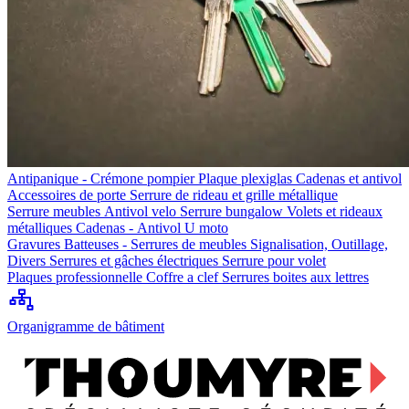
Antipanique - Crémone pompier
Plaque plexiglas
Cadenas et antivol
Accessoires de porte
Serrure de rideau et grille métallique
Serrure meubles
Antivol velo
Serrure bungalow
Volets et rideaux
métalliques
Cadenas - Antivol U moto
Gravures
Batteuses - Serrures de meubles
Signalisation, Outillage,
Divers
Serrures et gâches électriques
Serrure pour volet
Plaques professionnelle
Coffre a clef
Serrures boites aux lettres
Organigramme de bâtiment