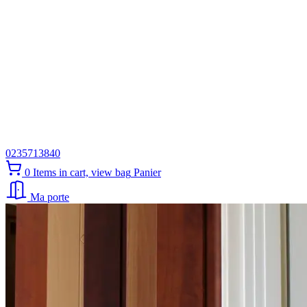
0235713840
0
Items in cart, view bag
Panier
Ma porte