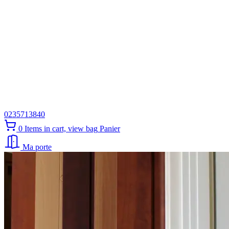
0235713840
0
Items in cart, view bag
Panier
Ma porte