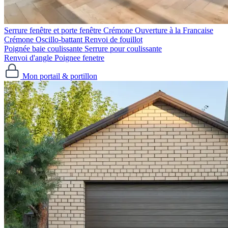
Serrure fenêtre et porte fenêtre
Crémone Ouverture à la Francaise
Crémone Oscillo-battant
Renvoi de fouillot
Poignée baie coulissante
Serrure pour coulissante
Renvoi d'angle
Poignee fenetre
Mon portail & portillon