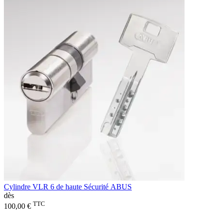
Cylindre VLR 6 de haute Sécurité ABUS
dès
TTC
100,00 €