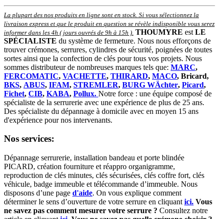
La plupart des nos produits en ligne sont en stock. Si vous sélectionnez la
livraison express et que le produit en question se révèle indisponible vous serez
THOUMYRE
est
LE
informer dans les 4h ( jours ouvrés de 9h à 15h )
.
SPÉCIALISTE
du système de fermeture. Nous nous efforçons de
trouver crémones, serrures, cylindres de sécurité, poignées de toutes
sortes ainsi que la confection de clés pour tous vos projets. Nous
sommes distributeur de nombreuses marques tels que:
MARC
,
FERCOMATIC
,
VACHETTE
,
THIRARD
,
MACO
, Bricard,
BKS
,
ABUS
,
IFAM
,
STREMLER
,
BURG WÄchter
,
Picard
,
Fichet
,
CIB
,
KABA
,
Pollux.
Notre force : une équipe composé de
spécialiste de la serrurerie avec une expérience de plus de 25 ans.
Des spécialiste du dépannage à domicile avec en moyen 15 ans
d'expérience pour nos intervenants.
Nos services:
Dépannage serrurerie, installation bandeau et porte blindée
PICARD, création fourniture et réappro organigramme,
r
eproduction de clés minutes, clés sécurisées, clés coffre fort, clés
véhicule, badge immeuble et télécommande d’immeuble.
Nous
disposons d’une page
d'aide
.
On vous explique comment
déterminer le sens d’ouverture de votre serrure en cliquant
ici.
Vous
ne savez pas comment mesurer votre serrure ?
Consultez notre