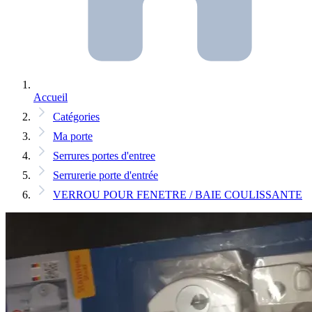
Accueil
Catégories
Ma porte
Serrures portes d'entree
Serrurerie porte d'entrée
VERROU POUR FENETRE / BAIE COULISSANTE