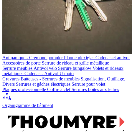
Antipanique - Crémone pompier
Plaque plexiglas
Cadenas et antivol
Accessoires de porte
Serrure de rideau et grille métallique
Serrure meubles
Antivol velo
Serrure bungalow
Volets et rideaux
métalliques
Cadenas - Antivol U moto
Gravures
Batteuses - Serrures de meubles
Signalisation, Outillage,
Divers
Serrures et gâches électriques
Serrure pour volet
Plaques professionnelle
Coffre a clef
Serrures boites aux lettres
Organigramme de bâtiment