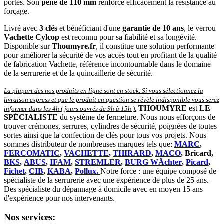
portes. Son
pêne de 110 mm
renforce efficacement la résistance au
forçage.
Livré avec
3 clés
et bénéficiant d'une
garantie de 10 ans
, le verrou
Vachette Cylcop
est reconnu pour sa fiabilité et sa longévité.
Disponible sur
Thoumyre.fr
, il constitue une solution performante
pour améliorer la sécurité de vos accès tout en profitant de la qualité
de fabrication Vachette, référence incontournable dans le domaine
de la serrurerie et de la quincaillerie de sécurité.
La plupart des nos produits en ligne sont en stock. Si vous sélectionnez la
livraison express et que le produit en question se révèle indisponible vous serez
THOUMYRE
est
LE
informer dans les 4h ( jours ouvrés de 9h à 15h )
.
SPÉCIALISTE
du système de fermeture. Nous nous efforçons de
trouver crémones, serrures, cylindres de sécurité, poignées de toutes
sortes ainsi que la confection de clés pour tous vos projets. Nous
sommes distributeur de nombreuses marques tels que:
MARC
,
FERCOMATIC
,
VACHETTE
,
THIRARD
,
MACO
, Bricard,
BKS
,
ABUS
,
IFAM
,
STREMLER
,
BURG WÄchter
,
Picard
,
Fichet
,
CIB
,
KABA
,
Pollux.
Notre force : une équipe composé de
spécialiste de la serrurerie avec une expérience de plus de 25 ans.
Des spécialiste du dépannage à domicile avec en moyen 15 ans
d'expérience pour nos intervenants.
Nos services: