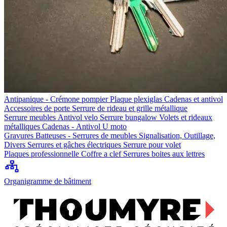
Antipanique - Crémone pompier
Plaque plexiglas
Cadenas et antivol
Accessoires de porte
Serrure de rideau et grille métallique
Serrure meubles
Antivol velo
Serrure bungalow
Volets et rideaux
métalliques
Cadenas - Antivol U moto
Gravures
Batteuses - Serrures de meubles
Signalisation, Outillage,
Divers
Serrures et gâches électriques
Serrure pour volet
Plaques professionnelle
Coffre a clef
Serrures boites aux lettres
Organigramme de bâtiment