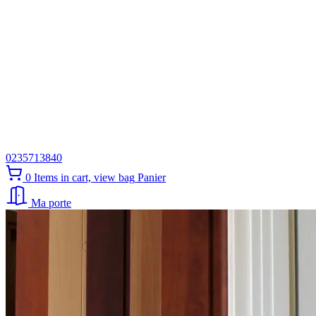
0235713840
0
Items in cart, view bag
Panier
Ma porte