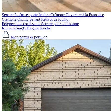
Serrure fenêtre et porte fenêtre
Crémone Ouverture à la Francaise
Crémone Oscillo-battant
Renvoi de fouillot
Poignée baie coulissante
Serrure pour coulissante
Renvoi d'angle
Poignee fenetre
Mon portail & portillon