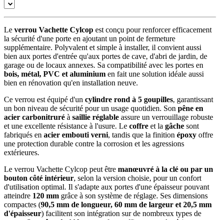
Le
verrou Vachette Cylcop
est conçu pour renforcer efficacement
la sécurité d'une porte en ajoutant un point de fermeture
supplémentaire. Polyvalent et simple à installer, il convient aussi
bien aux portes d'entrée qu'aux portes de cave, d'abri de jardin, de
garage ou de locaux annexes. Sa compatibilité avec les portes en
bois, métal, PVC et aluminium
en fait une solution idéale aussi
bien en rénovation qu'en installation neuve.
Ce verrou est équipé d'un
cylindre rond à 5 goupilles
, garantissant
un bon niveau de sécurité pour un usage quotidien. Son
pêne en
acier carbonitruré
à
saillie réglable
assure un verrouillage robuste
et une excellente résistance à l'usure. Le
coffre
et la
gâche
sont
fabriqués en
acier embouti verni
, tandis que la finition
époxy
offre
une protection durable contre la corrosion et les agressions
extérieures.
Le verrou Vachette Cylcop peut être
manœuvré à la clé ou par un
bouton côté intérieur
, selon la version choisie, pour un confort
d'utilisation optimal. Il s'adapte aux portes d'une épaisseur pouvant
atteindre
120 mm
grâce à son système de réglage. Ses dimensions
compactes (
90,5 mm de longueur, 60 mm de largeur et 20,5 mm
d'épaisseur
) facilitent son intégration sur de nombreux types de