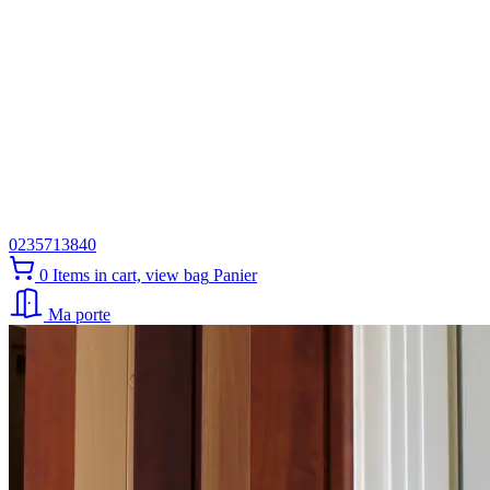
0235713840
0
Items in cart, view bag
Panier
Ma porte