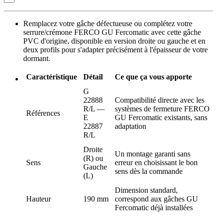
Remplacez votre gâche défectueuse ou complétez votre
serrure/crémone FERCO GU Fercomatic avec cette gâche
PVC d'origine, disponible en version droite ou gauche et en
deux profils pour s'adapter précisément à l'épaisseur de votre
dormant.
Caractéristique
Détail
Ce que ça vous apporte
G
22888
Compatibilité directe avec les
R/L —
systèmes de fermeture FERCO
Références
E
GU Fercomatic existants, sans
22887
adaptation
R/L
Droite
Un montage garanti sans
(R) ou
Sens
erreur en choisissant le bon
Gauche
sens dès la commande
(L)
Dimension standard,
Hauteur
190 mm
correspond aux gâches GU
Fercomatic déjà installées