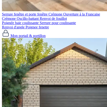
Serrure fenêtre et porte fenêtre
Crémone Ouverture à la Francaise
Crémone Oscillo-battant
Renvoi de fouillot
Poignée baie coulissante
Serrure pour coulissante
Renvoi d'angle
Poignee fenetre
Mon portail & portillon