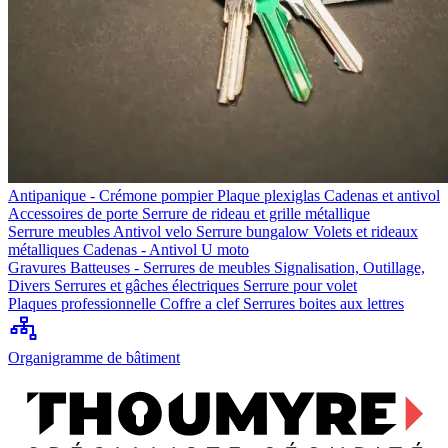
Antipanique - Crémone pompier
Plaque plexiglas
Cadenas et antivol
Accessoires de porte
Serrure de rideau et grille métallique
Serrure meubles
Antivol velo
Serrure bungalow
Volets et rideaux
métalliques
Cadenas - Antivol U moto
Gravures
Batteuses - Serrures de meubles
Signalisation, Outillage,
Divers
Serrures et gâches électriques
Serrure pour volet
Plaques professionnelle
Coffre a clef
Serrures boites aux lettres
Organigramme de bâtiment