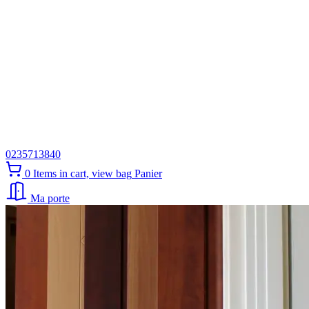
0235713840
0
Items in cart, view bag
Panier
Ma porte