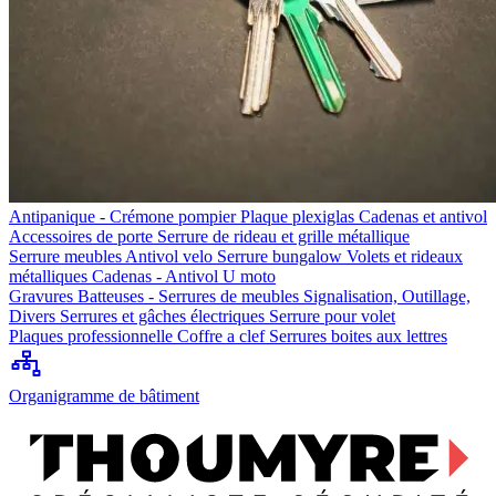
Antipanique - Crémone pompier
Plaque plexiglas
Cadenas et antivol
Accessoires de porte
Serrure de rideau et grille métallique
Serrure meubles
Antivol velo
Serrure bungalow
Volets et rideaux
métalliques
Cadenas - Antivol U moto
Gravures
Batteuses - Serrures de meubles
Signalisation, Outillage,
Divers
Serrures et gâches électriques
Serrure pour volet
Plaques professionnelle
Coffre a clef
Serrures boites aux lettres
Organigramme de bâtiment