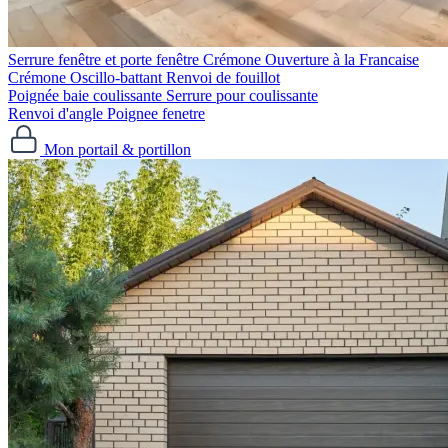
Serrure fenêtre et porte fenêtre
Crémone Ouverture à la Francaise
Crémone Oscillo-battant
Renvoi de fouillot
Poignée baie coulissante
Serrure pour coulissante
Renvoi d'angle
Poignee fenetre
Mon portail & portillon