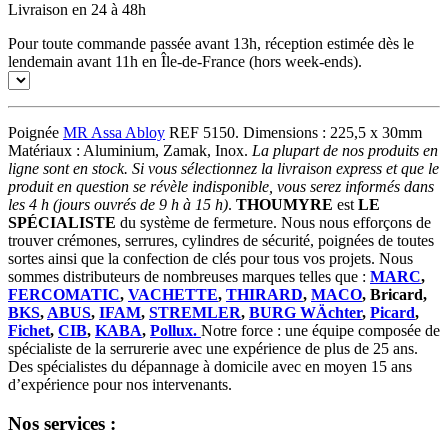
Livraison en 24 à 48h
Pour toute commande passée avant 13h, réception estimée dès le
lendemain avant 11h en Île-de-France (hors week-ends).
Poignée
MR Assa Abloy
REF 5150. Dimensions : 225,5 x 30mm
Matériaux : Aluminium, Zamak, Inox.
La plupart de nos produits en
ligne sont en stock. Si vous sélectionnez la livraison express et que le
produit en question se révèle indisponible, vous serez informés dans
les 4 h (jours ouvrés de 9 h à 15 h)
.
THOUMYRE
est
LE
SPÉCIALISTE
du système de fermeture. Nous nous efforçons de
trouver crémones, serrures, cylindres de sécurité, poignées de toutes
sortes ainsi que la confection de clés pour tous vos projets. Nous
sommes distributeurs de nombreuses marques telles que :
MARC
,
FERCOMATIC
,
VACHETTE
,
THIRARD
,
MACO
, Bricard,
BKS
,
ABUS
,
IFAM
,
STREMLER
,
BURG WÄchter
,
Picard
,
Fichet
,
CIB
,
KABA
,
Pollux.
Notre force : une équipe composée de
spécialiste de la serrurerie avec une expérience de plus de 25 ans.
Des spécialistes du dépannage à domicile avec en moyen 15 ans
d’expérience pour nos intervenants.
Nos services :