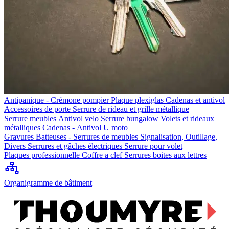
Antipanique - Crémone pompier
Plaque plexiglas
Cadenas et antivol
Accessoires de porte
Serrure de rideau et grille métallique
Serrure meubles
Antivol velo
Serrure bungalow
Volets et rideaux
métalliques
Cadenas - Antivol U moto
Gravures
Batteuses - Serrures de meubles
Signalisation, Outillage,
Divers
Serrures et gâches électriques
Serrure pour volet
Plaques professionnelle
Coffre a clef
Serrures boites aux lettres
Organigramme de bâtiment