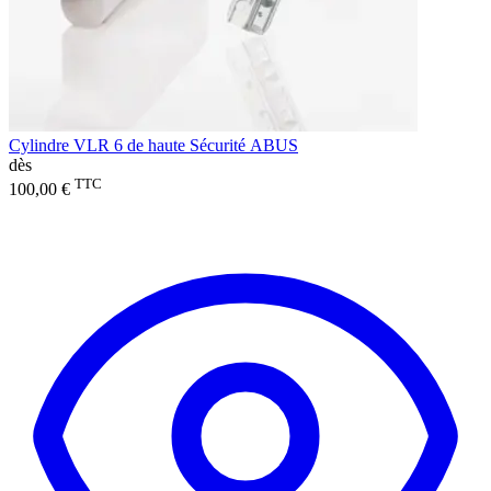
Cylindre VLR 6 de haute Sécurité ABUS
dès
TTC
100,00 €