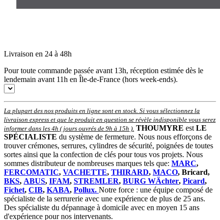
Livraison en 24 à 48h
Pour toute commande passée avant 13h, réception estimée dès le
lendemain avant 11h en Île-de-France (hors week-ends).
La plupart des nos produits en ligne sont en stock. Si vous sélectionnez la
livraison express et que le produit en question se révèle indisponible vous serez
THOUMYRE
est
LE
informer dans les 4h ( jours ouvrés de 9h à 15h )
.
SPÉCIALISTE
du système de fermeture. Nous nous efforçons de
trouver crémones, serrures, cylindres de sécurité, poignées de toutes
sortes ainsi que la confection de clés pour tous vos projets. Nous
sommes distributeur de nombreuses marques tels que:
MARC
,
FERCOMATIC
,
VACHETTE
,
THIRARD
,
MACO
, Bricard,
BKS
,
ABUS
,
IFAM
,
STREMLER
,
BURG WÄchter
,
Picard
,
Fichet
,
CIB
,
KABA
,
Pollux.
Notre force : une équipe composé de
spécialiste de la serrurerie avec une expérience de plus de 25 ans.
Des spécialiste du dépannage à domicile avec en moyen 15 ans
d'expérience pour nos intervenants.