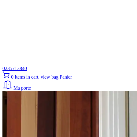
0235713840
0
Items in cart, view bag
Panier
Ma porte