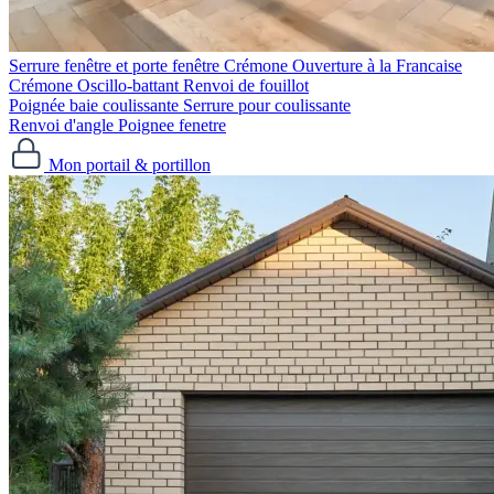
Serrure fenêtre et porte fenêtre
Crémone Ouverture à la Francaise
Crémone Oscillo-battant
Renvoi de fouillot
Poignée baie coulissante
Serrure pour coulissante
Renvoi d'angle
Poignee fenetre
Mon portail & portillon