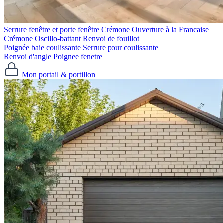
Serrure fenêtre et porte fenêtre
Crémone Ouverture à la Francaise
Crémone Oscillo-battant
Renvoi de fouillot
Poignée baie coulissante
Serrure pour coulissante
Renvoi d'angle
Poignee fenetre
Mon portail & portillon