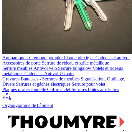
Antipanique - Crémone pompier
Plaque plexiglas
Cadenas et antivol
Accessoires de porte
Serrure de rideau et grille métallique
Serrure meubles
Antivol velo
Serrure bungalow
Volets et rideaux
métalliques
Cadenas - Antivol U moto
Gravures
Batteuses - Serrures de meubles
Signalisation, Outillage,
Divers
Serrures et gâches électriques
Serrure pour volet
Plaques professionnelle
Coffre a clef
Serrures boites aux lettres
Organigramme de bâtiment