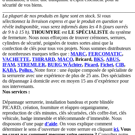
sécurité de vos biens.
_______________________________________________________
La plupart de nos produits en ligne sont en stock. Si vous
sélectionnez la livraison express et que le produit en question se
révèle indisponible, vous serez informés dans les 4 h (jours ouvrés
de 9 h à 15 h)
.
THOUMYRE
est
LE SPÉCIALISTE
du système
de fermeture. Nous nous efforçons de trouver crémones, serrures,
cylindres de sécurité, poignées de toutes sortes ainsi que la
confection de clés pour tous vos projets. Nous sommes distributeurs
de nombreuses marques telles que :
MARC
,
FERCOMATIC
,
VACHETTE
,
THIRARD
,
MACO
, Bricard,
BKS
,
ABUS
,
IFAM
,
STREMLER
,
BURG WÄchter
,
Picard
,
Fichet
,
CIB
,
KABA
,
Pollux.
Notre force : une équipe composée de spécialiste de
la serrurerie avec une expérience de plus de 25 ans. Des spécialistes
du dépannage à domicile avec en moyen 15 ans d’expérience pour
nos intervenants.
Nos services :
Dépannage serrurerie, installation bandeau et porte blindée
PICARD, création, fourniture et réappro organigramme,
reproduction de clés minutes, clés sécurisées, clés coffre-fort, clés
véhicule, badge immeuble et télécommande d’immeuble. Nous
disposons d’une page
d’aide
. On vous explique comment
déterminer le sens d’ouverture de votre serrure en cliquant
ici.
Vous
ne savez pas comment mesurer votre serrure ?
Consultez notre