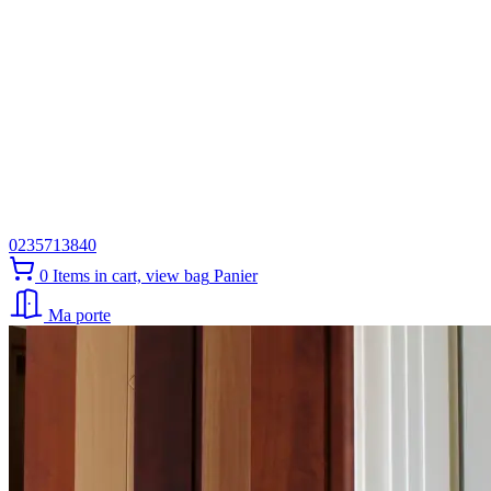
0235713840
0
Items in cart, view bag
Panier
Ma porte