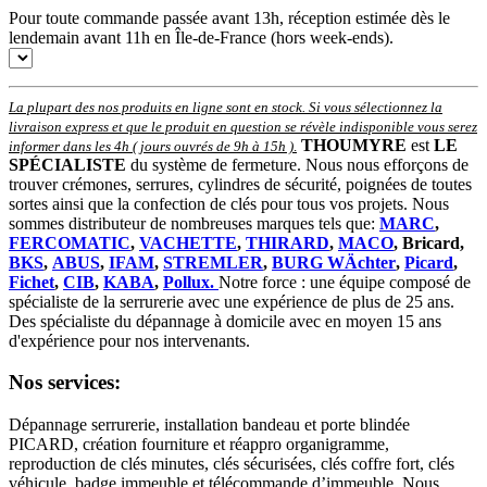
Pour toute commande passée avant 13h, réception estimée dès le
lendemain avant 11h en Île-de-France (hors week-ends).
La plupart des nos produits en ligne sont en stock. Si vous sélectionnez la
livraison express et que le produit en question se révèle indisponible vous serez
THOUMYRE
est
LE
informer dans les 4h ( jours ouvrés de 9h à 15h )
.
SPÉCIALISTE
du système de fermeture. Nous nous efforçons de
trouver crémones, serrures, cylindres de sécurité, poignées de toutes
sortes ainsi que la confection de clés pour tous vos projets. Nous
sommes distributeur de nombreuses marques tels que:
MARC
,
FERCOMATIC
,
VACHETTE
,
THIRARD
,
MACO
, Bricard,
BKS
,
ABUS
,
IFAM
,
STREMLER
,
BURG WÄchter
,
Picard
,
Fichet
,
CIB
,
KABA
,
Pollux.
Notre force : une équipe composé de
spécialiste de la serrurerie avec une expérience de plus de 25 ans.
Des spécialiste du dépannage à domicile avec en moyen 15 ans
d'expérience pour nos intervenants.
Nos services:
Dépannage serrurerie, installation bandeau et porte blindée
PICARD, création fourniture et réappro organigramme,
r
eproduction de clés minutes, clés sécurisées, clés coffre fort, clés
véhicule, badge immeuble et télécommande d’immeuble.
Nous