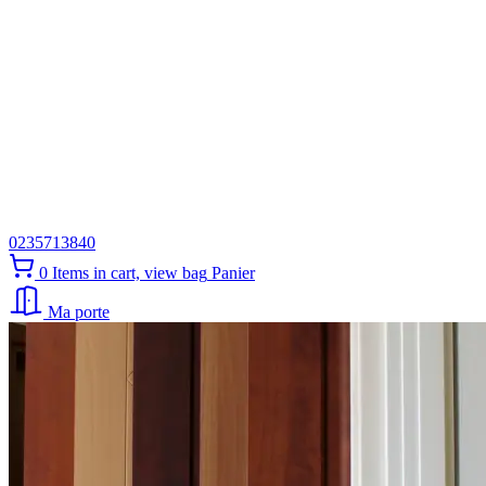
0235713840
0
Items in cart, view bag
Panier
Ma porte