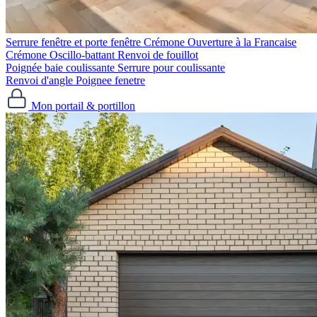
Serrure fenêtre et porte fenêtre
Crémone Ouverture à la Francaise
Crémone Oscillo-battant
Renvoi de fouillot
Poignée baie coulissante
Serrure pour coulissante
Renvoi d'angle
Poignee fenetre
Mon portail & portillon