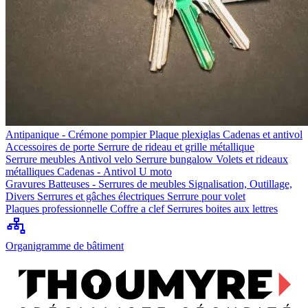
Antipanique - Crémone pompier
Plaque plexiglas
Cadenas et antivol
Accessoires de porte
Serrure de rideau et grille métallique
Serrure meubles
Antivol velo
Serrure bungalow
Volets et rideaux
métalliques
Cadenas - Antivol U moto
Gravures
Batteuses - Serrures de meubles
Signalisation, Outillage,
Divers
Serrures et gâches électriques
Serrure pour volet
Plaques professionnelle
Coffre a clef
Serrures boites aux lettres
Organigramme de bâtiment