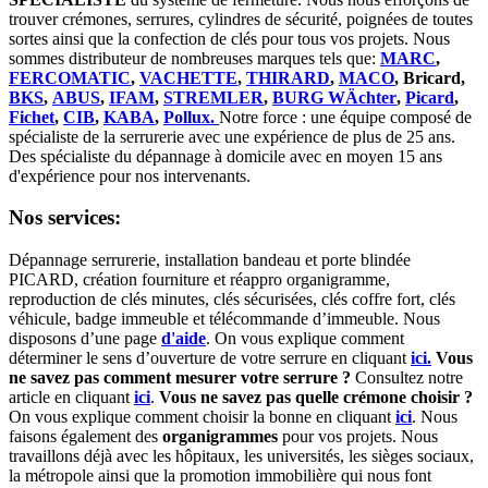
trouver crémones, serrures, cylindres de sécurité, poignées de toutes
sortes ainsi que la confection de clés pour tous vos projets. Nous
sommes distributeur de nombreuses marques tels que:
MARC
,
FERCOMATIC
,
VACHETTE
,
THIRARD
,
MACO
, Bricard,
BKS
,
ABUS
,
IFAM
,
STREMLER
,
BURG WÄchter
,
Picard
,
Fichet
,
CIB
,
KABA
,
Pollux.
Notre force : une équipe composé de
spécialiste de la serrurerie avec une expérience de plus de 25 ans.
Des spécialiste du dépannage à domicile avec en moyen 15 ans
d'expérience pour nos intervenants.
Nos services:
Dépannage serrurerie, installation bandeau et porte blindée
PICARD, création fourniture et réappro organigramme,
r
eproduction de clés minutes, clés sécurisées, clés coffre fort, clés
véhicule, badge immeuble et télécommande d’immeuble.
Nous
disposons d’une page
d'aide
.
On vous explique comment
déterminer le sens d’ouverture de votre serrure en cliquant
ici.
Vous
ne savez pas comment mesurer votre serrure ?
Consultez notre
article en cliquant
ici
.
Vous ne savez pas quelle crémone choisir ?
On vous explique comment choisir la bonne en cliquant
ici
.
Nous
faisons également des
organigrammes
pour vos projets. Nous
travaillons déjà avec les hôpitaux, les universités, les sièges sociaux,
la métropole ainsi que la promotion immobilière qui nous font