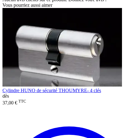
Vous pourriez aussi aimer
Cylindre HUNO de sécurité THOUMYRE- 4 clés
dès
TTC
37,00 €