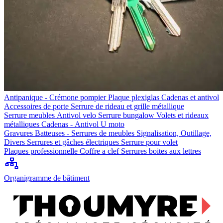
Antipanique - Crémone pompier
Plaque plexiglas
Cadenas et antivol
Accessoires de porte
Serrure de rideau et grille métallique
Serrure meubles
Antivol velo
Serrure bungalow
Volets et rideaux
métalliques
Cadenas - Antivol U moto
Gravures
Batteuses - Serrures de meubles
Signalisation, Outillage,
Divers
Serrures et gâches électriques
Serrure pour volet
Plaques professionnelle
Coffre a clef
Serrures boites aux lettres
Organigramme de bâtiment