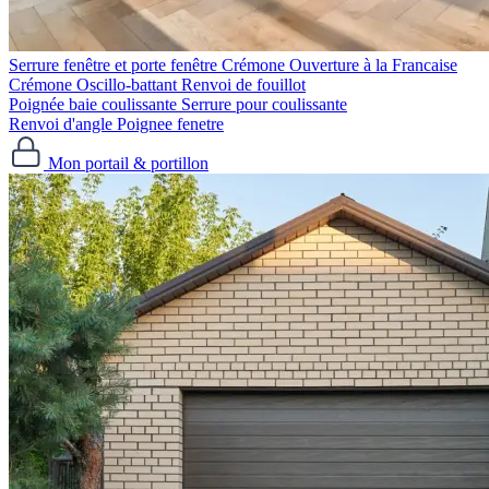
Serrure fenêtre et porte fenêtre
Crémone Ouverture à la Francaise
Crémone Oscillo-battant
Renvoi de fouillot
Poignée baie coulissante
Serrure pour coulissante
Renvoi d'angle
Poignee fenetre
Mon portail & portillon