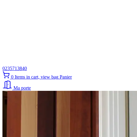
0235713840
0
Items in cart, view bag
Panier
Ma porte