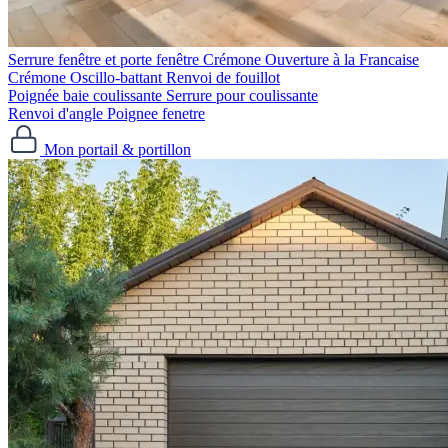
Serrure fenêtre et porte fenêtre
Crémone Ouverture à la Francaise
Crémone Oscillo-battant
Renvoi de fouillot
Poignée baie coulissante
Serrure pour coulissante
Renvoi d'angle
Poignee fenetre
Mon portail & portillon