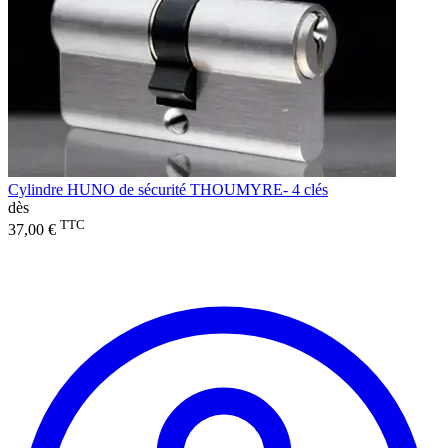
Cylindre HUNO de sécurité THOUMYRE- 4 clés
dès
TTC
37,00 €