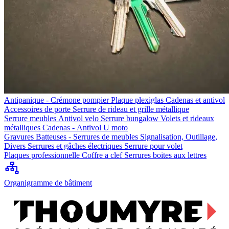
Antipanique - Crémone pompier
Plaque plexiglas
Cadenas et antivol
Accessoires de porte
Serrure de rideau et grille métallique
Serrure meubles
Antivol velo
Serrure bungalow
Volets et rideaux
métalliques
Cadenas - Antivol U moto
Gravures
Batteuses - Serrures de meubles
Signalisation, Outillage,
Divers
Serrures et gâches électriques
Serrure pour volet
Plaques professionnelle
Coffre a clef
Serrures boites aux lettres
Organigramme de bâtiment