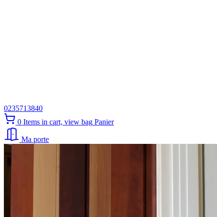
0235713840
0
Items in cart, view bag
Panier
Ma porte