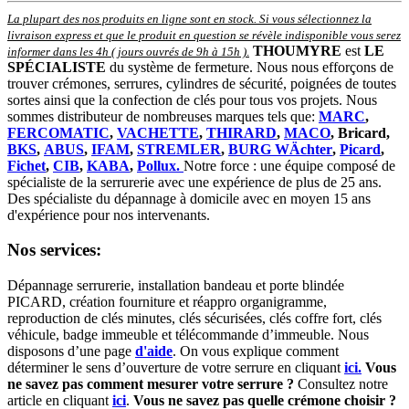
La plupart des nos produits en ligne sont en stock. Si vous sélectionnez la
livraison express et que le produit en question se révèle indisponible vous serez
THOUMYRE
est
LE
informer dans les 4h ( jours ouvrés de 9h à 15h )
.
SPÉCIALISTE
du système de fermeture. Nous nous efforçons de
trouver crémones, serrures, cylindres de sécurité, poignées de toutes
sortes ainsi que la confection de clés pour tous vos projets. Nous
sommes distributeur de nombreuses marques tels que:
MARC
,
FERCOMATIC
,
VACHETTE
,
THIRARD
,
MACO
, Bricard,
BKS
,
ABUS
,
IFAM
,
STREMLER
,
BURG WÄchter
,
Picard
,
Fichet
,
CIB
,
KABA
,
Pollux.
Notre force : une équipe composé de
spécialiste de la serrurerie avec une expérience de plus de 25 ans.
Des spécialiste du dépannage à domicile avec en moyen 15 ans
d'expérience pour nos intervenants.
Nos services:
Dépannage serrurerie, installation bandeau et porte blindée
PICARD, création fourniture et réappro organigramme,
r
eproduction de clés minutes, clés sécurisées, clés coffre fort, clés
véhicule, badge immeuble et télécommande d’immeuble.
Nous
disposons d’une page
d'aide
.
On vous explique comment
déterminer le sens d’ouverture de votre serrure en cliquant
ici.
Vous
ne savez pas comment mesurer votre serrure ?
Consultez notre
article en cliquant
ici
.
Vous ne savez pas quelle crémone choisir ?