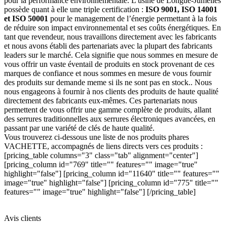
pour la performance environnementale. L'usine de Longué-Jumelles
possède quant à elle une triple certification :
ISO 9001, ISO 14001
et ISO 50001
pour le management de l’énergie permettant à la fois
de réduire son impact environnemental et ses coûts énergétiques. En
tant que revendeur, nous travaillons directement avec les fabricants
et nous avons établi des partenariats avec la plupart des fabricants
leaders sur le marché. Cela signifie que nous sommes en mesure de
vous offrir un vaste éventail de produits en stock provenant de ces
marques de confiance et nous sommes en mesure de vous fournir
des produits sur demande meme si ils ne sont pas en stock.. Nous
nous engageons à fournir à nos clients des produits de haute qualité
directement des fabricants eux-mêmes. Ces partenariats nous
permettent de vous offrir une gamme complète de produits, allant
des serrures traditionnelles aux serrures électroniques avancées, en
passant par une variété de clés de haute qualité.
Vous trouverez ci-dessous une liste de nos produits phares
VACHETTE, accompagnés de liens directs vers ces produits :
[pricing_table columns="3" class="tab" alignment="center"]
[pricing_column id="769" title="" features="" image="true"
highlight="false"] [pricing_column id="11640" title="" features=""
image="true" highlight="false"] [pricing_column id="775" title=""
features="" image="true" highlight="false"] [/pricing_table]
Avis clients