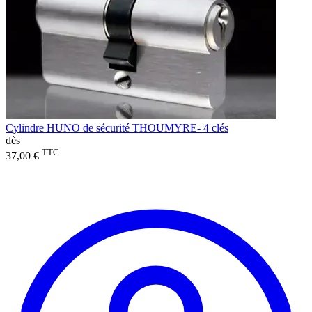
Cylindre HUNO de sécurité THOUMYRE- 4 clés
dès
TTC
37,00 €