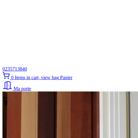
0235713840
0
Items in cart, view bag
Panier
Ma porte