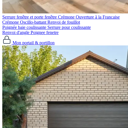
Serrure fenêtre et porte fenêtre
Crémone Ouverture à la Francaise
Crémone Oscillo-battant
Renvoi de fouillot
Poignée baie coulissante
Serrure pour coulissante
Renvoi d'angle
Poignee fenetre
Mon portail & portillon