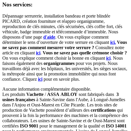
Nos services:
Dépannage serrurerie, installation bandeau et porte blindée
PICARD, création fourniture et réappro organigramme,
r
eproduction de clés minutes, clés sécurisées, clés coffre fort, clés
véhicule, badge immeuble et télécommande d’immeuble.
Nous
disposons d’une page
d'aide
.
On vous explique comment
déterminer le sens d’ouverture de votre serrure en cliquant
ici.
Vous
ne savez pas comment mesurer votre serrure ?
Consultez notre
article en cliquant
ici
.
Vous ne savez pas quelle crémone choisir ?
On vous explique comment choisir la bonne en cliquant
ici
.
Nous
faisons également des
organigrammes
pour vos projets. Nous
travaillons déjà avec les hôpitaux, les universités, les sièges sociaux,
la métropole ainsi que la promotion immobilière qui nous font
confiance. Cliquez
ici
pour en savoir plus.
Aucune information complémentaire disponible.
Les produits
Vachette
/
ASSA ABLOY
sont fabriqués dans
3
usines françaises
à Sainte-Savine dans l'Aube, à Longué-Jumelles
dans l'Anjou et Oust-Marest en Côte Picarde. Les trois sites de
production de Vachette possèdent d’ailleurs des
certifications
qui
prouvent à la fois la performance des machines et la compétence des
collaborateurs. Les usines de Sainte-Savine et de Oust-Marest sont
certifiées
ISO 9001
pour le management de la qualité et
ISO 14001