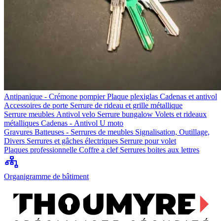
Antipanique - Crémone pompier
Plaque plexiglas
Cadenas et antivol
Accessoires de porte
Serrure de rideau et grille métallique
Serrure meubles
Antivol velo
Serrure bungalow
Volets et rideaux
métalliques
Cadenas - Antivol U moto
Gravures
Batteuses - Serrures de meubles
Signalisation, Outillage,
Divers
Serrures et gâches électriques
Serrure pour volet
Plaques professionnelle
Coffre a clef
Serrures boites aux lettres
Organigramme de bâtiment