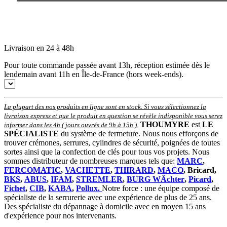
Livraison en 24 à 48h
Pour toute commande passée avant 13h, réception estimée dès le
lendemain avant 11h en Île-de-France (hors week-ends).
La plupart des nos produits en ligne sont en stock. Si vous sélectionnez la
livraison express et que le produit en question se révèle indisponible vous serez
THOUMYRE
est
LE
informer dans les 4h ( jours ouvrés de 9h à 15h )
.
SPÉCIALISTE
du système de fermeture. Nous nous efforçons de
trouver crémones, serrures, cylindres de sécurité, poignées de toutes
sortes ainsi que la confection de clés pour tous vos projets. Nous
sommes distributeur de nombreuses marques tels que:
MARC
,
FERCOMATIC
,
VACHETTE
,
THIRARD
,
MACO
, Bricard,
BKS
,
ABUS
,
IFAM
,
STREMLER
,
BURG WÄchter
,
Picard
,
Fichet
,
CIB
,
KABA
,
Pollux.
Notre force : une équipe composé de
spécialiste de la serrurerie avec une expérience de plus de 25 ans.
Des spécialiste du dépannage à domicile avec en moyen 15 ans
d'expérience pour nos intervenants.