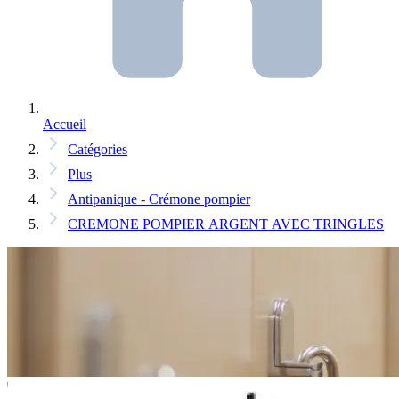
Accueil
Catégories
Plus
Antipanique - Crémone pompier
CREMONE POMPIER ARGENT AVEC TRINGLES