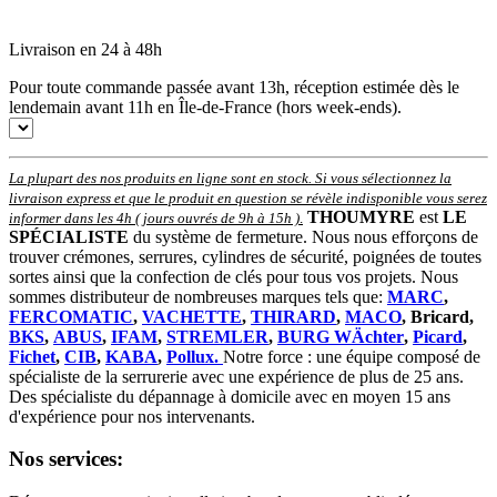
Livraison en 24 à 48h
Pour toute commande passée avant 13h, réception estimée dès le
lendemain avant 11h en Île-de-France (hors week-ends).
La plupart des nos produits en ligne sont en stock. Si vous sélectionnez la
livraison express et que le produit en question se révèle indisponible vous serez
THOUMYRE
est
LE
informer dans les 4h ( jours ouvrés de 9h à 15h )
.
SPÉCIALISTE
du système de fermeture. Nous nous efforçons de
trouver crémones, serrures, cylindres de sécurité, poignées de toutes
sortes ainsi que la confection de clés pour tous vos projets. Nous
sommes distributeur de nombreuses marques tels que:
MARC
,
FERCOMATIC
,
VACHETTE
,
THIRARD
,
MACO
, Bricard,
BKS
,
ABUS
,
IFAM
,
STREMLER
,
BURG WÄchter
,
Picard
,
Fichet
,
CIB
,
KABA
,
Pollux.
Notre force : une équipe composé de
spécialiste de la serrurerie avec une expérience de plus de 25 ans.
Des spécialiste du dépannage à domicile avec en moyen 15 ans
d'expérience pour nos intervenants.
Nos services: