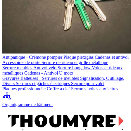
Antipanique - Crémone pompier
Plaque plexiglas
Cadenas et antivol
Accessoires de porte
Serrure de rideau et grille métallique
Serrure meubles
Antivol velo
Serrure bungalow
Volets et rideaux
métalliques
Cadenas - Antivol U moto
Gravures
Batteuses - Serrures de meubles
Signalisation, Outillage,
Divers
Serrures et gâches électriques
Serrure pour volet
Plaques professionnelle
Coffre a clef
Serrures boites aux lettres
Organigramme de bâtiment