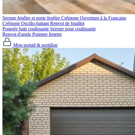
Serrure fenêtre et porte fenêtre
Crémone Ouverture à la Francaise
Crémone Oscillo-battant
Renvoi de fouillot
Poignée baie coulissante
Serrure pour coulissante
Renvoi d'angle
Poignee fenetre
Mon portail & portillon