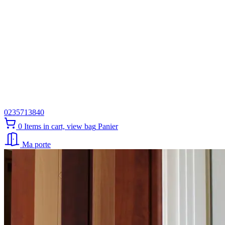
0235713840
0
Items in cart, view bag
Panier
Ma porte