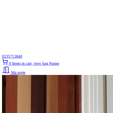
0235713840
0
Items in cart, view bag
Panier
Ma porte