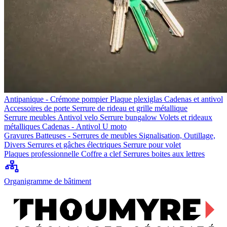
Antipanique - Crémone pompier
Plaque plexiglas
Cadenas et antivol
Accessoires de porte
Serrure de rideau et grille métallique
Serrure meubles
Antivol velo
Serrure bungalow
Volets et rideaux
métalliques
Cadenas - Antivol U moto
Gravures
Batteuses - Serrures de meubles
Signalisation, Outillage,
Divers
Serrures et gâches électriques
Serrure pour volet
Plaques professionnelle
Coffre a clef
Serrures boites aux lettres
Organigramme de bâtiment