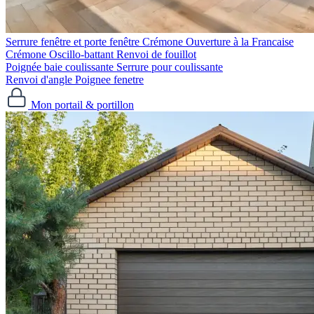
Serrure fenêtre et porte fenêtre
Crémone Ouverture à la Francaise
Crémone Oscillo-battant
Renvoi de fouillot
Poignée baie coulissante
Serrure pour coulissante
Renvoi d'angle
Poignee fenetre
Mon portail & portillon