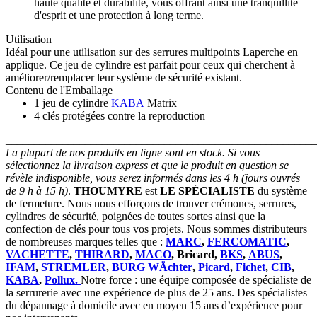
haute qualité et durabilité, vous offrant ainsi une tranquillité
d'esprit et une protection à long terme.
Utilisation
Idéal pour une utilisation sur des serrures multipoints Laperche en
applique. Ce jeu de cylindre est parfait pour ceux qui cherchent à
améliorer/remplacer leur système de sécurité existant.
Contenu de l'Emballage
1 jeu de cylindre
KABA
Matrix
4 clés protégées contre la reproduction
_______________________________________________________
La plupart de nos produits en ligne sont en stock. Si vous
sélectionnez la livraison express et que le produit en question se
révèle indisponible, vous serez informés dans les 4 h (jours ouvrés
de 9 h à 15 h)
.
THOUMYRE
est
LE SPÉCIALISTE
du système
de fermeture. Nous nous efforçons de trouver crémones, serrures,
cylindres de sécurité, poignées de toutes sortes ainsi que la
confection de clés pour tous vos projets. Nous sommes distributeurs
de nombreuses marques telles que :
MARC
,
FERCOMATIC
,
VACHETTE
,
THIRARD
,
MACO
, Bricard,
BKS
,
ABUS
,
IFAM
,
STREMLER
,
BURG WÄchter
,
Picard
,
Fichet
,
CIB
,
KABA
,
Pollux.
Notre force : une équipe composée de spécialiste de
la serrurerie avec une expérience de plus de 25 ans. Des spécialistes
du dépannage à domicile avec en moyen 15 ans d’expérience pour