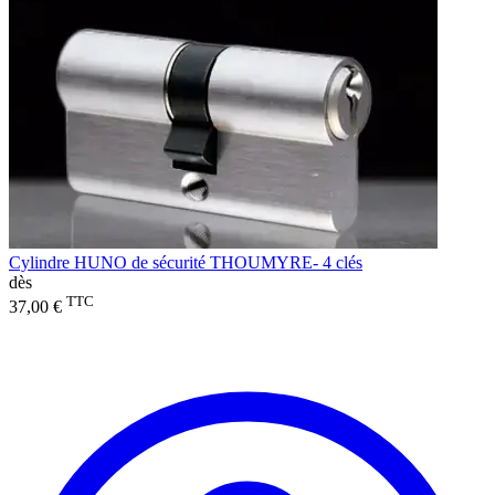
Cylindre HUNO de sécurité THOUMYRE- 4 clés
dès
TTC
37,00 €