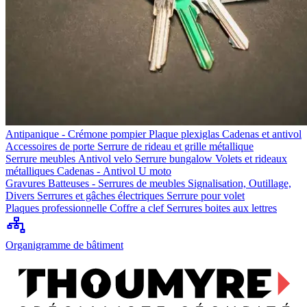
Antipanique - Crémone pompier
Plaque plexiglas
Cadenas et antivol
Accessoires de porte
Serrure de rideau et grille métallique
Serrure meubles
Antivol velo
Serrure bungalow
Volets et rideaux
métalliques
Cadenas - Antivol U moto
Gravures
Batteuses - Serrures de meubles
Signalisation, Outillage,
Divers
Serrures et gâches électriques
Serrure pour volet
Plaques professionnelle
Coffre a clef
Serrures boites aux lettres
Organigramme de bâtiment