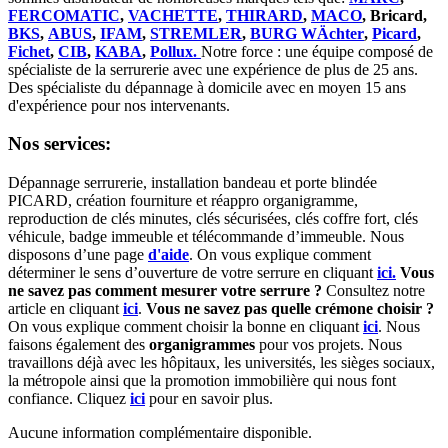
FERCOMATIC
,
VACHETTE
,
THIRARD
,
MACO
, Bricard,
BKS
,
ABUS
,
IFAM
,
STREMLER
,
BURG WÄchter
,
Picard
,
Fichet
,
CIB
,
KABA
,
Pollux.
Notre force : une équipe composé de
spécialiste de la serrurerie avec une expérience de plus de 25 ans.
Des spécialiste du dépannage à domicile avec en moyen 15 ans
d'expérience pour nos intervenants.
Nos services:
Dépannage serrurerie, installation bandeau et porte blindée
PICARD, création fourniture et réappro organigramme,
r
eproduction de clés minutes, clés sécurisées, clés coffre fort, clés
véhicule, badge immeuble et télécommande d’immeuble.
Nous
disposons d’une page
d'aide
.
On vous explique comment
déterminer le sens d’ouverture de votre serrure en cliquant
ici.
Vous
ne savez pas comment mesurer votre serrure ?
Consultez notre
article en cliquant
ici
.
Vous ne savez pas quelle crémone choisir ?
On vous explique comment choisir la bonne en cliquant
ici
.
Nous
faisons également des
organigrammes
pour vos projets. Nous
travaillons déjà avec les hôpitaux, les universités, les sièges sociaux,
la métropole ainsi que la promotion immobilière qui nous font
confiance. Cliquez
ici
pour en savoir plus.
Aucune information complémentaire disponible.