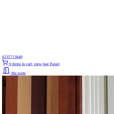
0235713840
0
Items in cart, view bag
Panier
Ma porte