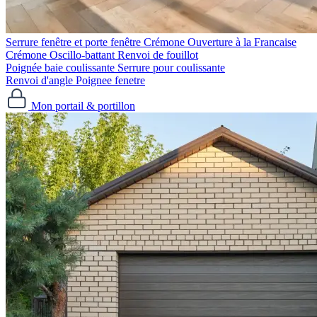
Serrure fenêtre et porte fenêtre
Crémone Ouverture à la Francaise
Crémone Oscillo-battant
Renvoi de fouillot
Poignée baie coulissante
Serrure pour coulissante
Renvoi d'angle
Poignee fenetre
Mon portail & portillon