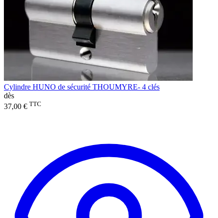
Cylindre HUNO de sécurité THOUMYRE- 4 clés
dès
TTC
37,00 €