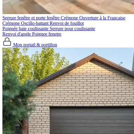
Serrure fenêtre et porte fenêtre
Crémone Ouverture à la Francaise
Crémone Oscillo-battant
Renvoi de fouillot
Poignée baie coulissante
Serrure pour coulissante
Renvoi d'angle
Poignee fenetre
Mon portail & portillon