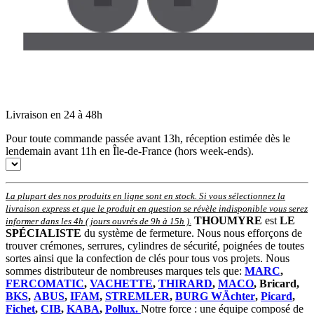
Livraison en 24 à 48h
Pour toute commande passée avant 13h, réception estimée dès le
lendemain avant 11h en Île-de-France (hors week-ends).
La plupart des nos produits en ligne sont en stock. Si vous sélectionnez la
livraison express et que le produit en question se révèle indisponible vous serez
THOUMYRE
est
LE
informer dans les 4h ( jours ouvrés de 9h à 15h )
.
SPÉCIALISTE
du système de fermeture. Nous nous efforçons de
trouver crémones, serrures, cylindres de sécurité, poignées de toutes
sortes ainsi que la confection de clés pour tous vos projets. Nous
sommes distributeur de nombreuses marques tels que:
MARC
,
FERCOMATIC
,
VACHETTE
,
THIRARD
,
MACO
, Bricard,
BKS
,
ABUS
,
IFAM
,
STREMLER
,
BURG WÄchter
,
Picard
,
Fichet
,
CIB
,
KABA
,
Pollux.
Notre force : une équipe composé de