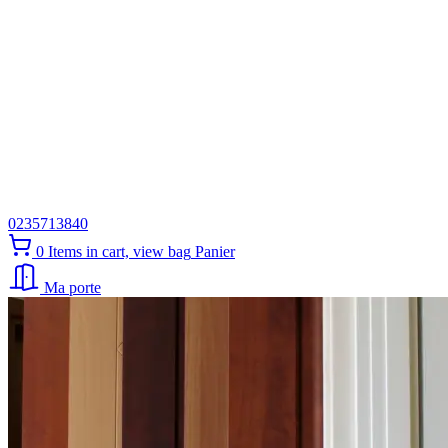
0235713840
0
Items in cart, view bag
Panier
Ma porte