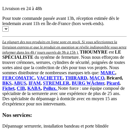
Livraison en 24 à 48h
Pour toute commande passée avant 13h, réception estimée dès le
lendemain avant 11h en Île-de-France (hors week-ends).
La plupart des nos produits en ligne sont en stock. Si vous sélectionnez la
livraison express et que le produit en question se révèle indisponible vous serez
THOUMYRE
est
LE
informer dans les 4h ( jours ouvrés de 9h à 15h )
.
SPÉCIALISTE
du système de fermeture. Nous nous efforçons de
trouver crémones, serrures, cylindres de sécurité, poignées de toutes
sortes ainsi que la confection de clés pour tous vos projets. Nous
sommes distributeur de nombreuses marques tels que:
MARC
,
FERCOMATIC
,
VACHETTE
,
THIRARD
,
MACO
, Bricard,
BKS
,
ABUS
,
IFAM
,
STREMLER
,
BURG WÄchter
,
Picard
,
Fichet
,
CIB
,
KABA
,
Pollux.
Notre force : une équipe composé de
spécialiste de la serrurerie avec une expérience de plus de 25 ans.
Des spécialiste du dépannage à domicile avec en moyen 15 ans
d'expérience pour nos intervenants.
Nos services:
Dépannage serrurerie, installation bandeau et porte blindée