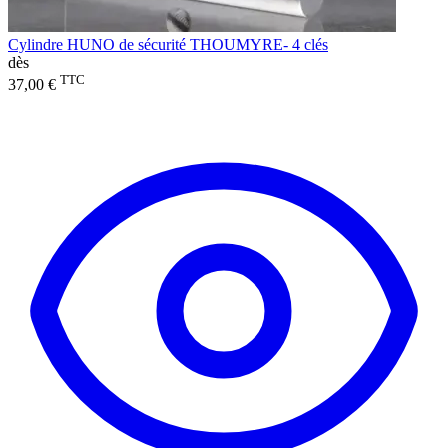
Cylindre HUNO de sécurité THOUMYRE- 4 clés
dès
TTC
37,00 €