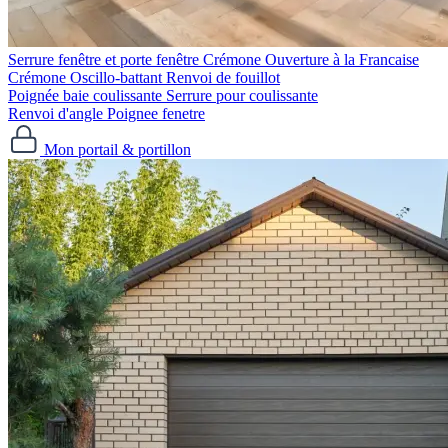
Serrure fenêtre et porte fenêtre
Crémone Ouverture à la Francaise
Crémone Oscillo-battant
Renvoi de fouillot
Poignée baie coulissante
Serrure pour coulissante
Renvoi d'angle
Poignee fenetre
Mon portail & portillon