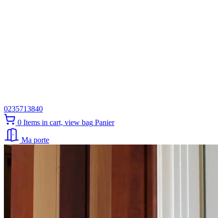
0235713840
0
Items in cart, view bag
Panier
Ma porte