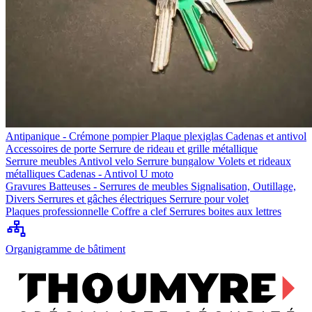
Antipanique - Crémone pompier
Plaque plexiglas
Cadenas et antivol
Accessoires de porte
Serrure de rideau et grille métallique
Serrure meubles
Antivol velo
Serrure bungalow
Volets et rideaux
métalliques
Cadenas - Antivol U moto
Gravures
Batteuses - Serrures de meubles
Signalisation, Outillage,
Divers
Serrures et gâches électriques
Serrure pour volet
Plaques professionnelle
Coffre a clef
Serrures boites aux lettres
Organigramme de bâtiment