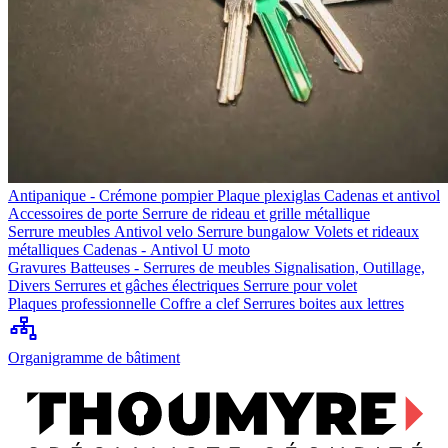
Antipanique - Crémone pompier
Plaque plexiglas
Cadenas et antivol
Accessoires de porte
Serrure de rideau et grille métallique
Serrure meubles
Antivol velo
Serrure bungalow
Volets et rideaux
métalliques
Cadenas - Antivol U moto
Gravures
Batteuses - Serrures de meubles
Signalisation, Outillage,
Divers
Serrures et gâches électriques
Serrure pour volet
Plaques professionnelle
Coffre a clef
Serrures boites aux lettres
Organigramme de bâtiment