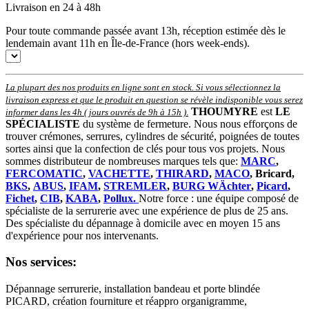
Livraison en 24 à 48h
Pour toute commande passée avant 13h, réception estimée dès le
lendemain avant 11h en Île-de-France (hors week-ends).
La plupart des nos produits en ligne sont en stock. Si vous sélectionnez la
livraison express et que le produit en question se révèle indisponible vous serez
THOUMYRE
est
LE
informer dans les 4h ( jours ouvrés de 9h à 15h )
.
SPÉCIALISTE
du système de fermeture. Nous nous efforçons de
trouver crémones, serrures, cylindres de sécurité, poignées de toutes
sortes ainsi que la confection de clés pour tous vos projets. Nous
sommes distributeur de nombreuses marques tels que:
MARC
,
FERCOMATIC
,
VACHETTE
,
THIRARD
,
MACO
, Bricard,
BKS
,
ABUS
,
IFAM
,
STREMLER
,
BURG WÄchter
,
Picard
,
Fichet
,
CIB
,
KABA
,
Pollux.
Notre force : une équipe composé de
spécialiste de la serrurerie avec une expérience de plus de 25 ans.
Des spécialiste du dépannage à domicile avec en moyen 15 ans
d'expérience pour nos intervenants.
Nos services:
Dépannage serrurerie, installation bandeau et porte blindée
PICARD, création fourniture et réappro organigramme,