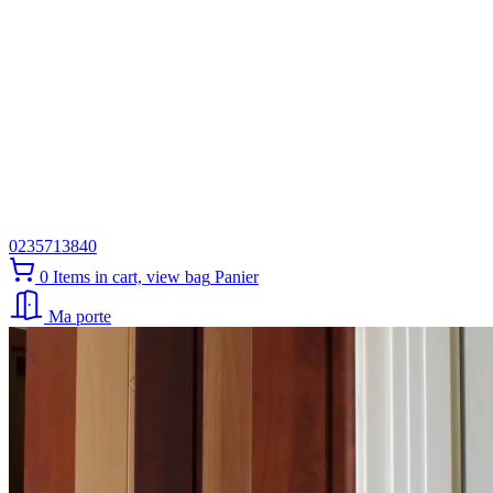
0235713840
0
Items in cart, view bag
Panier
Ma porte