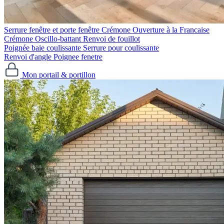
Serrure fenêtre et porte fenêtre
Crémone Ouverture à la Francaise
Crémone Oscillo-battant
Renvoi de fouillot
Poignée baie coulissante
Serrure pour coulissante
Renvoi d'angle
Poignee fenetre
Mon portail & portillon