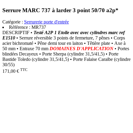
Serrure MARC 737 à larder 3 point 50/70 a2p*
Catégorie :
Serrurerie porte d'entrée
Référence :
MR737
DESCRIPTIF •
Testé A2P 1 Etoile avec avec cylindres marc ref
E1510
• Serrure réversible 3 points de fermeture, 7 pênes • Corps
acier bichromaté • Pêne demi tour en laiton • Têtière plate • Axe à
50 mm • Entraxe 70 mm
DOMAINES D'APPLICATION
• Portes
blindées Decayeux • Porte Sherpa (cylindre 31,5/41,5) • Porte
Bastide Toledo (cylindre 31,5/41,5) • Porte Falaise Caraïbe (cylindre
30/55)
TTC
171,00 €