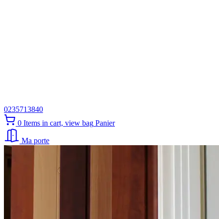
0235713840
0
Items in cart, view bag
Panier
Ma porte