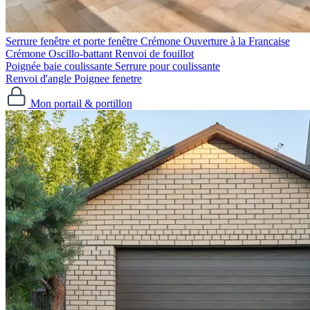
Serrure fenêtre et porte fenêtre
Crémone Ouverture à la Francaise
Crémone Oscillo-battant
Renvoi de fouillot
Poignée baie coulissante
Serrure pour coulissante
Renvoi d'angle
Poignee fenetre
Mon portail & portillon