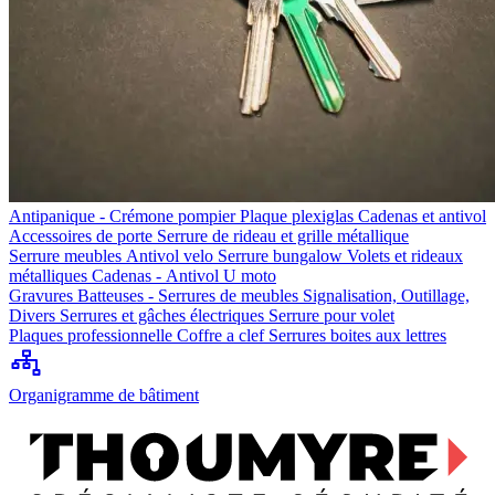
Antipanique - Crémone pompier
Plaque plexiglas
Cadenas et antivol
Accessoires de porte
Serrure de rideau et grille métallique
Serrure meubles
Antivol velo
Serrure bungalow
Volets et rideaux
métalliques
Cadenas - Antivol U moto
Gravures
Batteuses - Serrures de meubles
Signalisation, Outillage,
Divers
Serrures et gâches électriques
Serrure pour volet
Plaques professionnelle
Coffre a clef
Serrures boites aux lettres
Organigramme de bâtiment