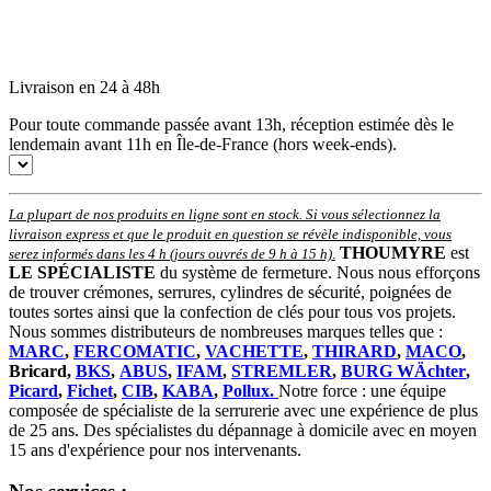
Livraison en 24 à 48h
Pour toute commande passée avant 13h, réception estimée dès le
lendemain avant 11h en Île-de-France (hors week-ends).
La plupart de nos produits en ligne sont en stock. Si vous sélectionnez la
livraison express et que le produit en question se révèle indisponible, vous
THOUMYRE
est
serez informés dans les 4 h (jours ouvrés de 9 h à 15 h)
.
LE SPÉCIALISTE
du système de fermeture. Nous nous efforçons
de trouver crémones, serrures, cylindres de sécurité, poignées de
toutes sortes ainsi que la confection de clés pour tous vos projets.
Nous sommes distributeurs de nombreuses marques telles que :
MARC
,
FERCOMATIC
,
VACHETTE
,
THIRARD
,
MACO
,
Bricard,
BKS
,
ABUS
,
IFAM
,
STREMLER
,
BURG WÄchter
,
Picard
,
Fichet
,
CIB
,
KABA
,
Pollux.
Notre force : une équipe
composée de spécialiste de la serrurerie avec une expérience de plus
de 25 ans. Des spécialistes du dépannage à domicile avec en moyen
15 ans d'expérience pour nos intervenants.