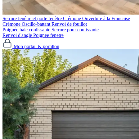
Serrure fenêtre et porte fenêtre
Crémone Ouverture à la Francaise
Crémone Oscillo-battant
Renvoi de fouillot
Poignée baie coulissante
Serrure pour coulissante
Renvoi d'angle
Poignee fenetre
Mon portail & portillon