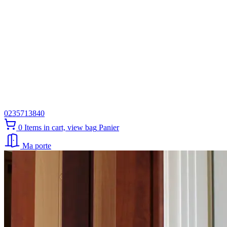
0235713840
0
Items in cart, view bag
Panier
Ma porte