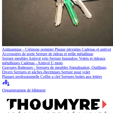
Antipanique - Crémone pompier
Plaque plexiglas
Cadenas et antivol
Accessoires de porte
Serrure de rideau et grille métallique
Serrure meubles
Antivol velo
Serrure bungalow
Volets et rideaux
métalliques
Cadenas - Antivol U moto
Gravures
Batteuses - Serrures de meubles
Signalisation, Outillage,
Divers
Serrures et gâches électriques
Serrure pour volet
Plaques professionnelle
Coffre a clef
Serrures boites aux lettres
Organigramme de bâtiment