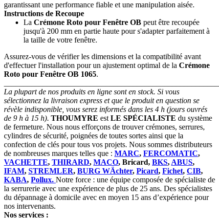
garantissant une performance fiable et une manipulation aisée.
Instructions de Recoupe
La
Crémone Roto pour Fenêtre OB
peut être recoupée
jusqu'à 200 mm en partie haute pour s'adapter parfaitement à
la taille de votre fenêtre.
Assurez-vous de vérifier les dimensions et la compatibilité avant
d'effectuer l'installation pour un ajustement optimal de la
Crémone
Roto pour Fenêtre OB 1065
.
_______________________________________________________
La plupart de nos produits en ligne sont en stock. Si vous
sélectionnez la livraison express et que le produit en question se
révèle indisponible, vous serez informés dans les 4 h (jours ouvrés
de 9 h à 15 h)
.
THOUMYRE
est
LE SPÉCIALISTE
du système
de fermeture. Nous nous efforçons de trouver crémones, serrures,
cylindres de sécurité, poignées de toutes sortes ainsi que la
confection de clés pour tous vos projets. Nous sommes distributeurs
de nombreuses marques telles que :
MARC
,
FERCOMATIC
,
VACHETTE
,
THIRARD
,
MACO
, Bricard,
BKS
,
ABUS
,
IFAM
,
STREMLER
,
BURG WÄchter
,
Picard
,
Fichet
,
CIB
,
KABA
,
Pollux.
Notre force : une équipe composée de spécialiste de
la serrurerie avec une expérience de plus de 25 ans. Des spécialistes
du dépannage à domicile avec en moyen 15 ans d’expérience pour
nos intervenants.
Nos services :