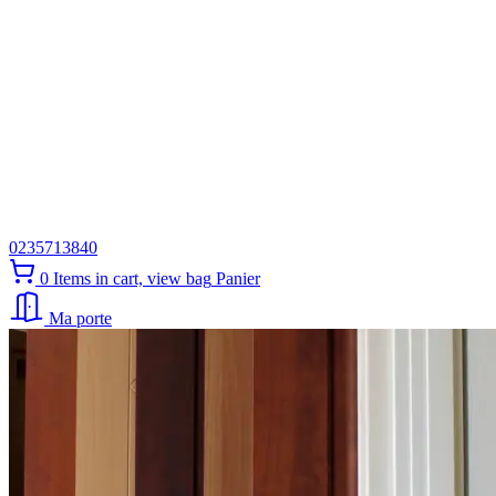
0235713840
0
Items in cart, view bag
Panier
Ma porte