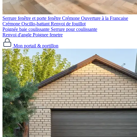
Serrure fenêtre et porte fenêtre
Crémone Ouverture à la Francaise
Crémone Oscillo-battant
Renvoi de fouillot
Poignée baie coulissante
Serrure pour coulissante
Renvoi d'angle
Poignee fenetre
Mon portail & portillon