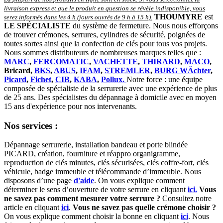
livraison express et que le produit en question se révèle indisponible, vous
THOUMYRE
est
serez informés dans les 4 h (jours ouvrés de 9 h à 15 h)
.
LE SPÉCIALISTE
du système de fermeture. Nous nous efforçons
de trouver crémones, serrures, cylindres de sécurité, poignées de
toutes sortes ainsi que la confection de clés pour tous vos projets.
Nous sommes distributeurs de nombreuses marques telles que :
MARC
,
FERCOMATIC
,
VACHETTE
,
THIRARD
,
MACO
,
Bricard,
BKS
,
ABUS
,
IFAM
,
STREMLER
,
BURG WÄchter
,
Picard
,
Fichet
,
CIB
,
KABA
,
Pollux.
Notre force : une équipe
composée de spécialiste de la serrurerie avec une expérience de plus
de 25 ans. Des spécialistes du dépannage à domicile avec en moyen
15 ans d'expérience pour nos intervenants.
Nos services :
Dépannage serrurerie, installation bandeau et porte blindée
PICARD, création, fourniture et réappro organigramme,
r
eproduction de clés minutes, clés sécurisées, clés coffre-fort, clés
véhicule, badge immeuble et télécommande d’immeuble.
Nous
disposons d’une page
d'aide
.
On vous explique comment
déterminer le sens d’ouverture de votre serrure en cliquant
ici.
Vous
ne savez pas comment mesurer votre serrure ?
Consultez notre
article en cliquant
ici
.
Vous ne savez pas quelle crémone choisir ?
On vous explique comment choisir la bonne en cliquant
ici
.
Nous