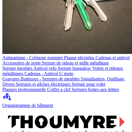
Antipanique - Crémone pompier
Plaque plexiglas
Cadenas et antivol
Accessoires de porte
Serrure de rideau et grille métallique
Serrure meubles
Antivol velo
Serrure bungalow
Volets et rideaux
métalliques
Cadenas - Antivol U moto
Gravures
Batteuses - Serrures de meubles
Signalisation, Outillage,
Divers
Serrures et gâches électriques
Serrure pour volet
Plaques professionnelle
Coffre a clef
Serrures boites aux lettres
Organigramme de bâtiment