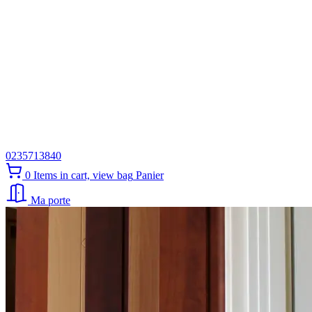
0235713840
0
Items in cart, view bag
Panier
Ma porte