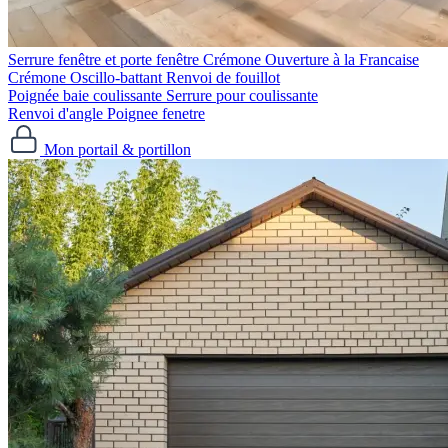
Serrure fenêtre et porte fenêtre
Crémone Ouverture à la Francaise
Crémone Oscillo-battant
Renvoi de fouillot
Poignée baie coulissante
Serrure pour coulissante
Renvoi d'angle
Poignee fenetre
Mon portail & portillon