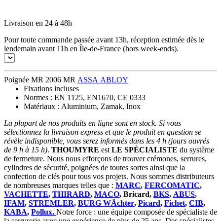
Livraison en 24 à 48h
Pour toute commande passée avant 13h, réception estimée dès le
lendemain avant 11h en Île-de-France (hors week-ends).
Poignée MR 2006 MR
ASSA ABLOY
Fixations incluses
Normes : EN 1125, EN1670, CE 0333
Matériaux : Aluminium, Zamak, Inox
La plupart de nos produits en ligne sont en stock. Si vous
sélectionnez la livraison express et que le produit en question se
révèle indisponible, vous serez informés dans les 4 h (jours ouvrés
de 9 h à 15 h)
.
THOUMYRE
est
LE SPÉCIALISTE
du système
de fermeture. Nous nous efforçons de trouver crémones, serrures,
cylindres de sécurité, poignées de toutes sortes ainsi que la
confection de clés pour tous vos projets. Nous sommes distributeurs
de nombreuses marques telles que :
MARC
,
FERCOMATIC
,
VACHETTE
,
THIRARD
,
MACO
, Bricard,
BKS
,
ABUS
,
IFAM
,
STREMLER
,
BURG WÄchter
,
Picard
,
Fichet
,
CIB
,
KABA
,
Pollux.
Notre force : une équipe composée de spécialiste de
la serrurerie avec une expérience de plus de 25 ans. Des spécialistes