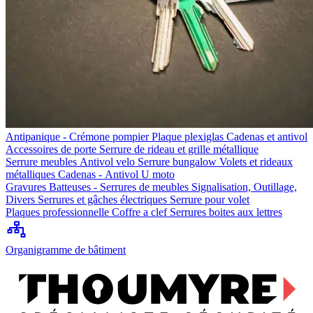
Antipanique - Crémone pompier
Plaque plexiglas
Cadenas et antivol
Accessoires de porte
Serrure de rideau et grille métallique
Serrure meubles
Antivol velo
Serrure bungalow
Volets et rideaux
métalliques
Cadenas - Antivol U moto
Gravures
Batteuses - Serrures de meubles
Signalisation, Outillage,
Divers
Serrures et gâches électriques
Serrure pour volet
Plaques professionnelle
Coffre a clef
Serrures boites aux lettres
Organigramme de bâtiment